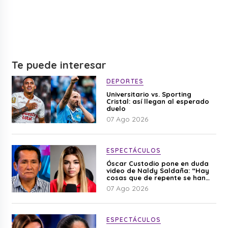
Te puede interesar
DEPORTES
Universitario vs. Sporting
Cristal: así llegan al esperado
duelo
07 Ago 2026
ESPECTÁCULOS
Óscar Custodio pone en duda
video de Naldy Saldaña: “Hay
cosas que de repente se han
editado”
07 Ago 2026
ESPECTÁCULOS