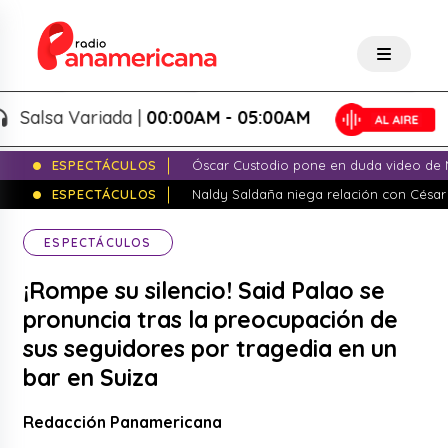
alsa Variada |
00:00AM - 05:00AM
ESPECTÁCULOS
Óscar Custodio pone en duda video de N
ESPECTÁCULOS
Naldy Saldaña niega relación con César
ESPECTÁCULOS
¡Rompe su silencio! Said Palao se
pronuncia tras la preocupación de
sus seguidores por tragedia en un
bar en Suiza
Redacción Panamericana