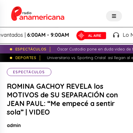
dos |
6:00AM - 9:00AM
Lo Mejor 
ESPECTÁCULOS
Óscar Custodio pone en duda video de N
DEPORTES
Universitario vs. Sporting Cristal: así llegan a
ESPECTÁCULOS
ROMINA GACHOY REVELA los
MOTIVOS de SU SEPARACIÓN con
JEAN PAUL: “Me empecé a sentir
sola” | VIDEO
admin