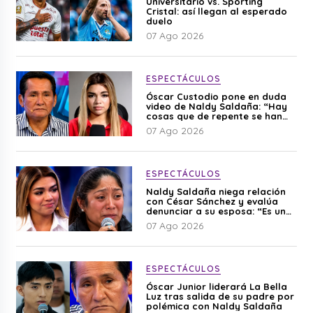
Universitario vs. Sporting
Cristal: así llegan al esperado
duelo
07 Ago 2026
ESPECTÁCULOS
Óscar Custodio pone en duda
video de Naldy Saldaña: “Hay
cosas que de repente se han
editado”
07 Ago 2026
ESPECTÁCULOS
Naldy Saldaña niega relación
con César Sánchez y evalúa
denunciar a su esposa: “Es una
difamación”
07 Ago 2026
ESPECTÁCULOS
Óscar Junior liderará La Bella
Luz tras salida de su padre por
polémica con Naldy Saldaña