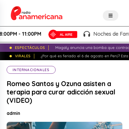
M - 11:00PM
Noches de Fantasía -
ESPECTÁCULOS
Magaly anuncia una bomba que contrade
VIRALES
¿Por qué es feriado el 6 de agosto en Perú? Esta 
INTERNACIONALES
Romeo Santos y Ozuna asisten a
terapia para curar adicción sexual
(VIDEO)
admin