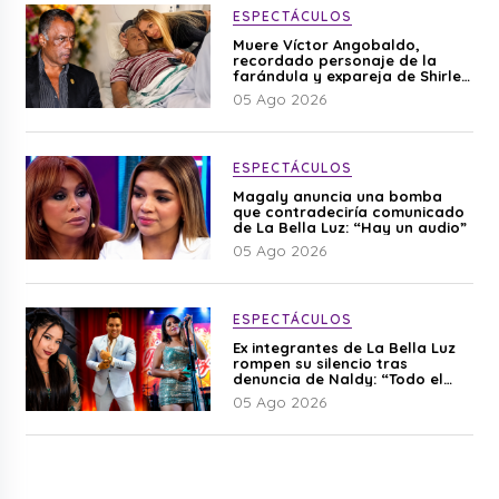
ESPECTÁCULOS
Muere Víctor Angobaldo,
recordado personaje de la
farándula y expareja de Shirley
Cherres
05 Ago 2026
ESPECTÁCULOS
Magaly anuncia una bomba
que contradeciría comunicado
de La Bella Luz: “Hay un audio”
05 Ago 2026
ESPECTÁCULOS
Ex integrantes de La Bella Luz
rompen su silencio tras
denuncia de Naldy: “Todo el
mundo lo sabía”
05 Ago 2026