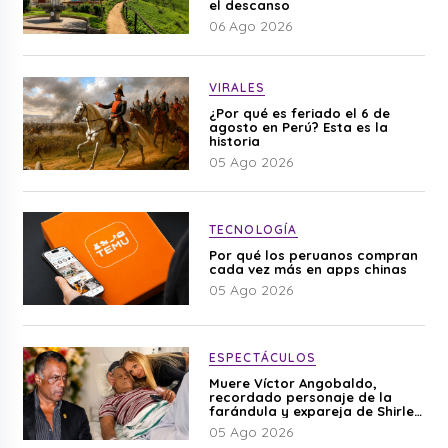
el descanso
06 Ago 2026
VIRALES
¿Por qué es feriado el 6 de
agosto en Perú? Esta es la
historia
05 Ago 2026
TECNOLOGÍA
Por qué los peruanos compran
cada vez más en apps chinas
05 Ago 2026
ESPECTÁCULOS
Muere Víctor Angobaldo,
recordado personaje de la
farándula y expareja de Shirley
Cherres
05 Ago 2026