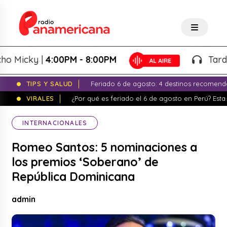
icky |
4:00PM - 8:00PM
Tardeo Sa
TIPS Y SALUD
Feriado 6 de agosto: 4 destinos recomend
VIRALES
¿Por qué es feriado el 6 de agosto en Perú? Esta 
INTERNACIONALES
Romeo Santos: 5 nominaciones a
los premios ‘Soberano’ de
República Dominicana
admin