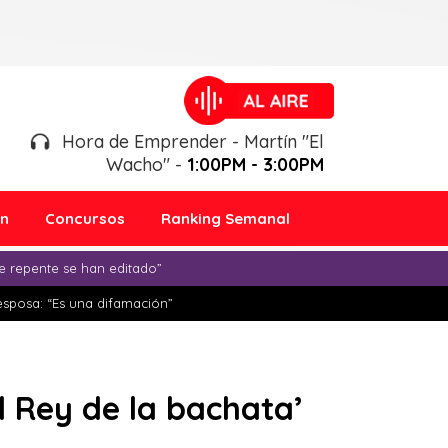
Hora de Emprender - Martín "El
Wacho" -
1:00PM - 3:00PM
ón
Concursos
Ranking Semanal
e repente se han editado”
esposa: “Es una difamación”
l Rey de la bachata’