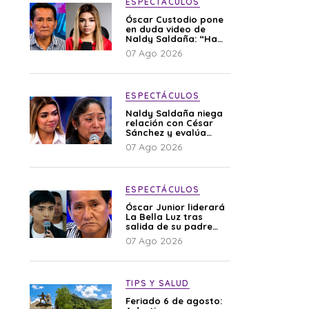
ESPECTÁCULOS
Óscar Custodio pone
en duda video de
Naldy Saldaña: “Hay
cosas que de repente
07 Ago 2026
se han editado”
ESPECTÁCULOS
Naldy Saldaña niega
relación con César
Sánchez y evalúa
denunciar a su
07 Ago 2026
esposa: “Es una
difamación”
ESPECTÁCULOS
Óscar Junior liderará
La Bella Luz tras
salida de su padre
por polémica con
07 Ago 2026
Naldy Saldaña
TIPS Y SALUD
Feriado 6 de agosto: