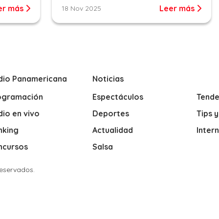
er más
Leer más
18 Nov 2025
dio Panamericana
Noticias
ogramación
Espectáculos
Tende
io en vivo
Deportes
Tips 
nking
Actualidad
Inter
ncursos
Salsa
Reservados.