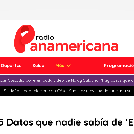
Deportes
Salsa
Más
Programaci
car Custodio pone en duda video de Naldy Saldaña: “Hay cosas que d
y Saldaña niega relación con César Sánchez y evalúa denunciar a su 
 Datos que nadie sabía de ‘E