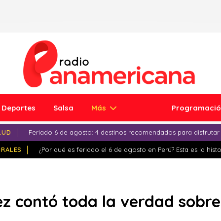
Deportes
Salsa
Más
Programaci
LUD
Feriado 6 de agosto: 4 destinos recomendados para disfrutar
IRALES
¿Por qué es feriado el 6 de agosto en Perú? Esta es la histo
ez contó toda la verdad sob