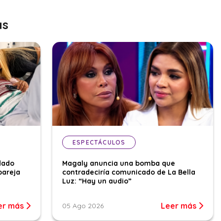
as
ESPECTÁCULOS
dado
Magaly anuncia una bomba que
pareja
contradeciría comunicado de La Bella
Luz: “Hay un audio”
er más
Leer más
05 Ago 2026