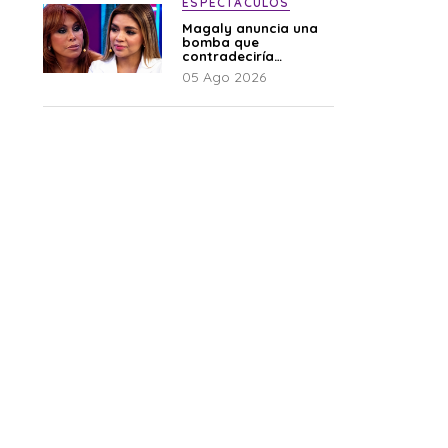
ESPECTÁCULOS
Magaly anuncia una
bomba que
contradeciría
comunicado de La
05 Ago 2026
Bella Luz: “Hay un
audio”