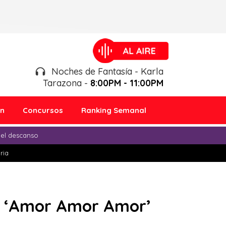
Noches de Fantasía - Karla
Tarazona -
8:00PM - 11:00PM
ón
Concursos
Ranking Semanal
 el descanso
ria
re ‘Amor Amor Amor’