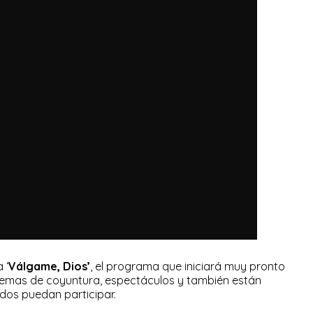
 ‘
Válgame, Dios’
, el programa que iniciará muy pronto
temas de coyuntura, espectáculos y también están
dos puedan participar.