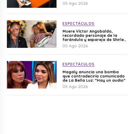
05 Ago 2026
ESPECTÁCULOS
Muere Víctor Angobaldo,
recordado personaje de la
farándula y expareja de Shirley
Cherres
05 Ago 2026
ESPECTÁCULOS
Magaly anuncia una bomba
que contradeciría comunicado
de La Bella Luz: “Hay un audio”
05 Ago 2026