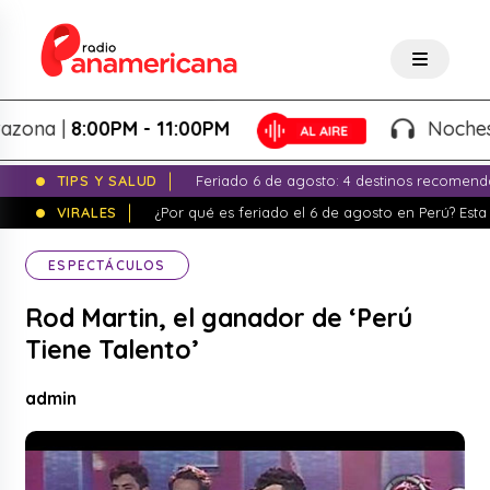
na |
8:00PM - 11:00PM
Noches de F
TIPS Y SALUD
Feriado 6 de agosto: 4 destinos recomend
VIRALES
¿Por qué es feriado el 6 de agosto en Perú? Esta 
ESPECTÁCULOS
Rod Martin, el ganador de ‘Perú
Tiene Talento’
admin