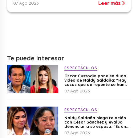
Leer más
07 Ago 2026
Te puede interesar
ESPECTÁCULOS
Óscar Custodio pone en duda
video de Naldy Saldaña: “Hay
cosas que de repente se han
editado”
07 Ago 2026
ESPECTÁCULOS
Naldy Saldaña niega relación
con César Sánchez y evalúa
denunciar a su esposa: “Es una
difamación”
07 Ago 2026