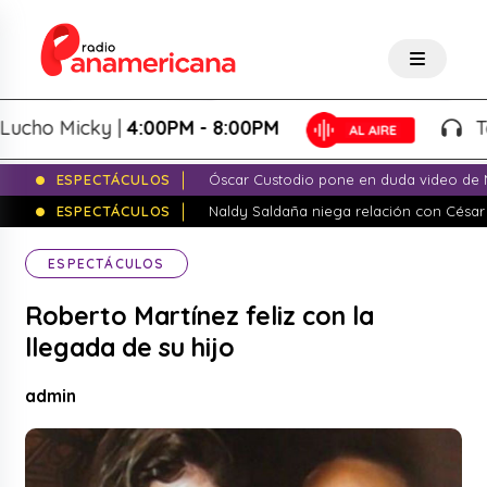
o Micky |
4:00PM - 8:00PM
Tardeo
ESPECTÁCULOS
Óscar Custodio pone en duda video de N
ESPECTÁCULOS
Naldy Saldaña niega relación con César
ESPECTÁCULOS
Roberto Martínez feliz con la
llegada de su hijo
admin