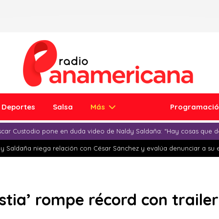
Deportes
Salsa
Más
Programaci
car Custodio pone en duda video de Naldy Saldaña: “Hay cosas que d
y Saldaña niega relación con César Sánchez y evalúa denunciar a su 
estia’ rompe récord con traile