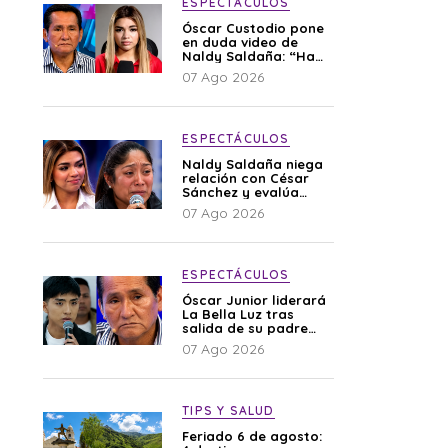
ESPECTÁCULOS
Óscar Custodio pone
en duda video de
Naldy Saldaña: “Hay
cosas que de repente
07 Ago 2026
se han editado”
ESPECTÁCULOS
Naldy Saldaña niega
relación con César
Sánchez y evalúa
denunciar a su
07 Ago 2026
esposa: “Es una
difamación”
ESPECTÁCULOS
Óscar Junior liderará
La Bella Luz tras
salida de su padre
por polémica con
07 Ago 2026
Naldy Saldaña
TIPS Y SALUD
Feriado 6 de agosto: