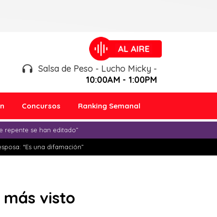
Salsa de Peso - Lucho Micky -
10:00AM - 1:00PM
ón
Concursos
Ranking Semanal
e repente se han editado”
esposa: “Es una difamación”
r más visto