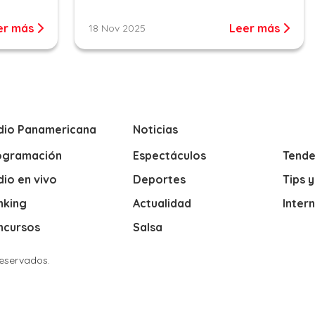
er más
Leer más
18 Nov 2025
dio Panamericana
Noticias
ogramación
Espectáculos
Tende
io en vivo
Deportes
Tips 
nking
Actualidad
Inter
ncursos
Salsa
Reservados.