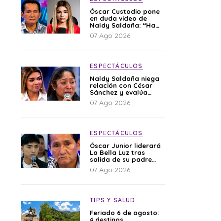
Óscar Custodio pone
en duda video de
Naldy Saldaña: “Hay
cosas que de repente
07 Ago 2026
se han editado”
ESPECTÁCULOS
Naldy Saldaña niega
relación con César
Sánchez y evalúa
denunciar a su
07 Ago 2026
esposa: “Es una
difamación”
ESPECTÁCULOS
Óscar Junior liderará
La Bella Luz tras
salida de su padre
por polémica con
07 Ago 2026
Naldy Saldaña
TIPS Y SALUD
Feriado 6 de agosto:
4 destinos