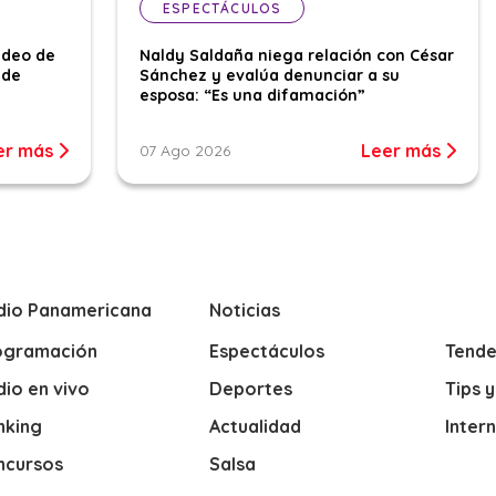
ESPECTÁCULOS
ideo de
Naldy Saldaña niega relación con César
 de
Sánchez y evalúa denunciar a su
esposa: “Es una difamación”
er más
Leer más
07 Ago 2026
dio Panamericana
Noticias
ogramación
Espectáculos
Tende
io en vivo
Deportes
Tips 
nking
Actualidad
Inter
ncursos
Salsa