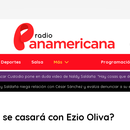
Deportes
Salsa
Más
Programaci
car Custodio pone en duda video de Naldy Saldaña: “Hay cosas que d
y Saldaña niega relación con César Sánchez y evalúa denunciar a su 
 se casará con Ezio Oliva?