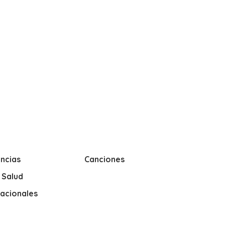
ncias
Canciones
y Salud
nacionales