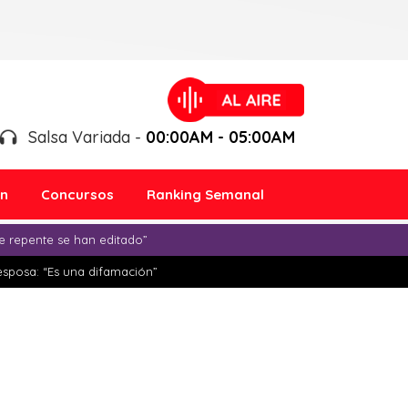
Salsa Variada -
00:00AM - 05:00AM
ón
Concursos
Ranking Semanal
e repente se han editado”
esposa: “Es una difamación”