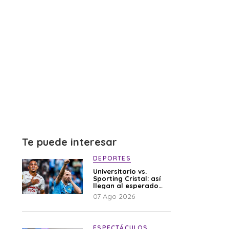
Te puede interesar
DEPORTES
Universitario vs.
Sporting Cristal: así
llegan al esperado
duelo
07 Ago 2026
ESPECTÁCULOS