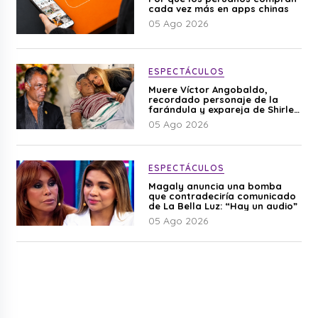
cada vez más en apps chinas
05 Ago 2026
ESPECTÁCULOS
Muere Víctor Angobaldo,
recordado personaje de la
farándula y expareja de Shirley
Cherres
05 Ago 2026
ESPECTÁCULOS
Magaly anuncia una bomba
que contradeciría comunicado
de La Bella Luz: “Hay un audio”
05 Ago 2026