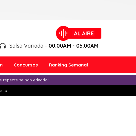
Salsa Variada -
00:00AM - 05:00AM
ón
Concursos
Ranking Semanal
e repente se han editado”
duelo