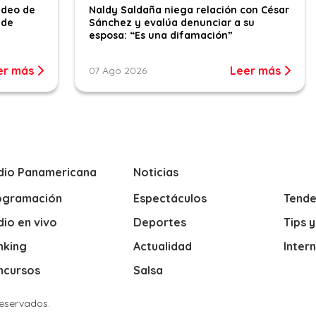
ideo de
Naldy Saldaña niega relación con César
 de
Sánchez y evalúa denunciar a su
esposa: “Es una difamación”
er más
Leer más
07 Ago 2026
dio Panamericana
Noticias
ogramación
Espectáculos
Tende
io en vivo
Deportes
Tips 
nking
Actualidad
Inter
ncursos
Salsa
Reservados.