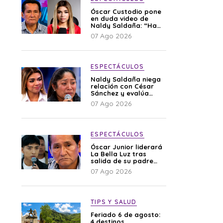
Óscar Custodio pone
en duda video de
Naldy Saldaña: “Hay
cosas que de repente
07 Ago 2026
se han editado”
ESPECTÁCULOS
Naldy Saldaña niega
relación con César
Sánchez y evalúa
denunciar a su
07 Ago 2026
esposa: “Es una
difamación”
ESPECTÁCULOS
Óscar Junior liderará
La Bella Luz tras
salida de su padre
por polémica con
07 Ago 2026
Naldy Saldaña
TIPS Y SALUD
Feriado 6 de agosto:
4 destinos