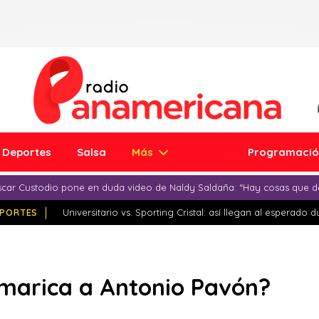
Deportes
Salsa
Más
Programaci
car Custodio pone en duda video de Naldy Saldaña: “Hay cosas que d
PORTES
Universitario vs. Sporting Cristal: así llegan al esperado 
 marica a Antonio Pavón?