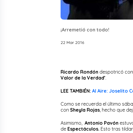
¡Arremetió con todo!
22 Mar 2016
Ricardo Rondón
despotricó co
Valor de la Verdad’
.
LEE TAMBIÉN:
Al Aire: Joselito
Como se recuerda el último sábad
con
Sheyla Rojas
, hecho que de
Asimismo,
Antonio Pavón
estuvo
de
Espectáculos.
Esto tras tilda