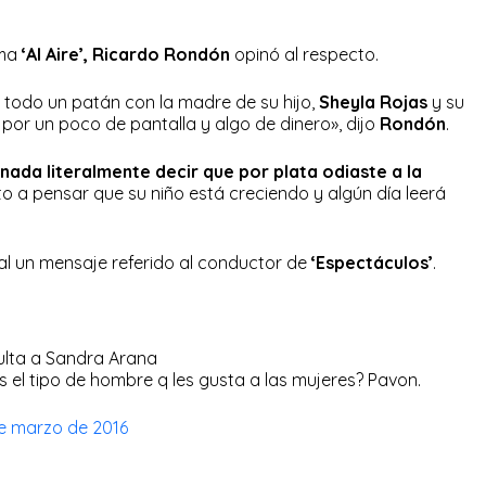
ama
‘Al Aire’, Ricardo Rondón
opinó al respecto.
odo un patán con la madre de su hijo,
Sheyla Rojas
y su
por un poco de pantalla y algo de dinero», dijo
Rondón
.
nada literalmente decir que por plata odiaste a la
o a pensar que su niño está creciendo y algún día leerá
ial un mensaje referido al conductor de
‘Espectáculos’
.
sulta a Sandra Arana
s el tipo de hombre q les gusta a las mujeres? Pavon.
e marzo de 2016