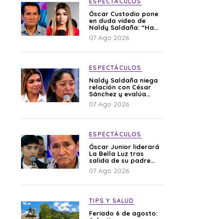
ESPECTÁCULOS
Óscar Custodio pone
en duda video de
Naldy Saldaña: “Hay
cosas que de repente
07 Ago 2026
se han editado”
ESPECTÁCULOS
Naldy Saldaña niega
relación con César
Sánchez y evalúa
denunciar a su
07 Ago 2026
esposa: “Es una
difamación”
ESPECTÁCULOS
Óscar Junior liderará
La Bella Luz tras
salida de su padre
por polémica con
07 Ago 2026
Naldy Saldaña
TIPS Y SALUD
Feriado 6 de agosto: