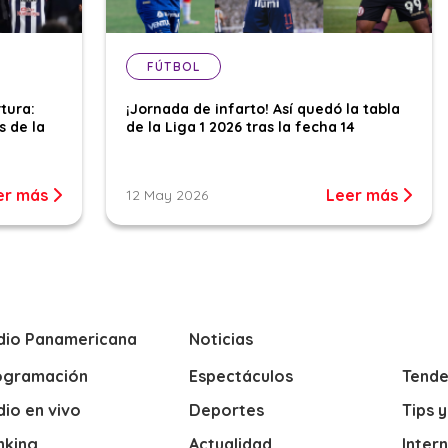
FÚTBOL
tura:
¡Jornada de infarto! Así quedó la tabla
s de la
de la Liga 1 2026 tras la fecha 14
er más
Leer más
12 May 2026
dio Panamericana
Noticias
ogramación
Espectáculos
Tende
io en vivo
Deportes
Tips 
nking
Actualidad
Inter