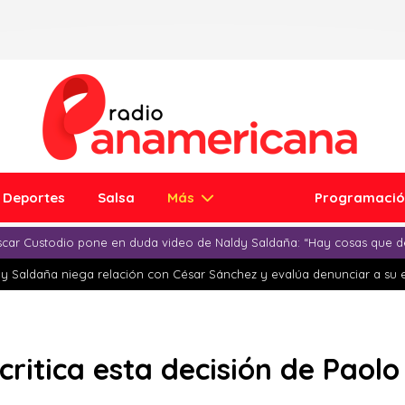
Deportes
Salsa
Más
Programaci
car Custodio pone en duda video de Naldy Saldaña: “Hay cosas que d
y Saldaña niega relación con César Sánchez y evalúa denunciar a su 
critica esta decisión de Paolo