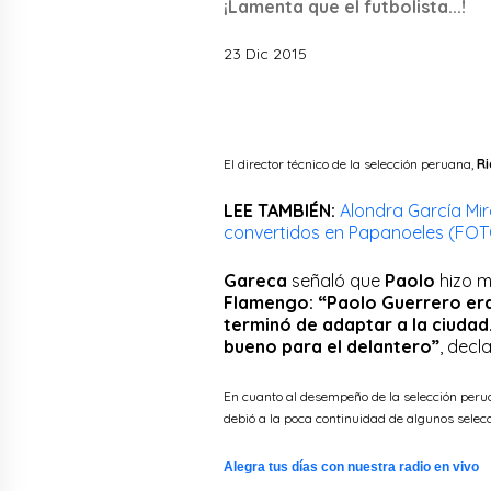
¡Lamenta que el futbolista...!
23 Dic 2015
El director técnico de la selección peruana,
R
LEE TAMBIÉN:
Alondra García Mir
convertidos en Papanoeles (FO
Gareca
señaló que
Paolo
hizo m
Flamengo:
“Paolo Guerrero era
terminó de adaptar a la ciudad.
bueno para el delantero”
, decla
En cuanto al desempeño de la selección perua
debió a la poca continuidad de algunos selec
Alegra tus días con nuestra radio en vivo