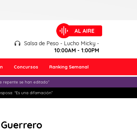
Salsa de Peso - Lucho Micky -
10:00AM - 1:00PM
ón
Concursos
Ranking Semanal
e repente se han editado”
esposa: “Es una difamación”
 Guerrero