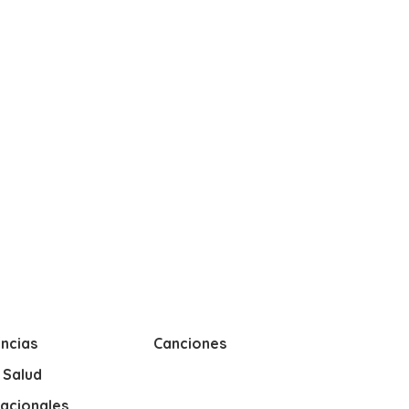
ncias
Canciones
y Salud
nacionales