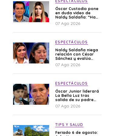
ESPECTÁCULOS
Óscar Custodio pone
en duda video de
Naldy Saldaña: “Hay
cosas que de repente
07 Ago 2026
se han editado”
ESPECTÁCULOS
Naldy Saldaña niega
relación con César
Sánchez y evalúa
denunciar a su
07 Ago 2026
esposa: “Es una
difamación”
ESPECTÁCULOS
Óscar Junior liderará
La Bella Luz tras
salida de su padre
por polémica con
07 Ago 2026
Naldy Saldaña
TIPS Y SALUD
Feriado 6 de agosto: