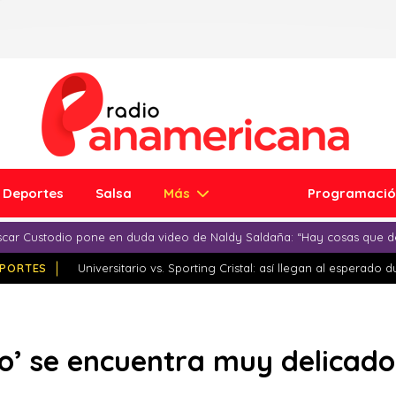
Deportes
Salsa
Más
Programaci
car Custodio pone en duda video de Naldy Saldaña: “Hay cosas que d
PORTES
Universitario vs. Sporting Cristal: así llegan al esperado 
o’ se encuentra muy delicado