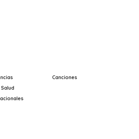
ncias
Canciones
y Salud
nacionales