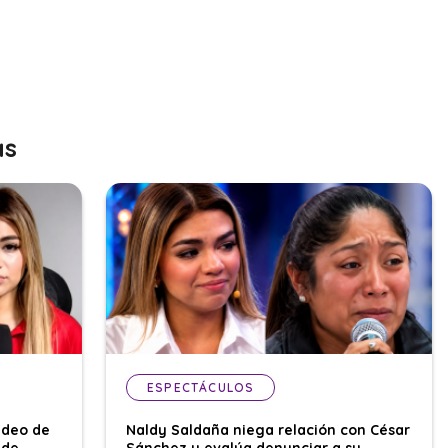
as
ESPECTÁCULOS
ideo de
Naldy Saldaña niega relación con César
 de
Sánchez y evalúa denunciar a su