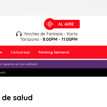
Noches de Fantasía - Karla
Tarazona -
8:00PM - 11:00PM
ón
Concursos
Ranking Semanal
e repente se han editado”
duelo
 de salud