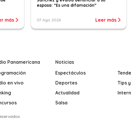
esposa: “Es una difamación”
er más
Leer más
07 Ago 2026
dio Panamericana
Noticias
ogramación
Espectáculos
Tende
io en vivo
Deportes
Tips 
nking
Actualidad
Inter
ncursos
Salsa
Reservados.