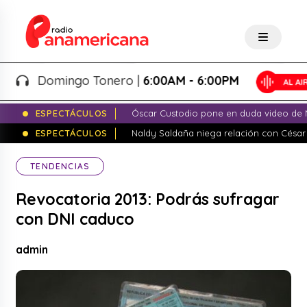
Domingo Tonero |
6:00AM - 6:00PM
ESPECTÁCULOS
Óscar Custodio pone en duda video de N
ESPECTÁCULOS
Naldy Saldaña niega relación con César
TENDENCIAS
Revocatoria 2013: Podrás sufragar
con DNI caduco
admin