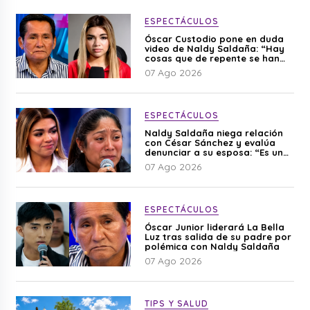
ESPECTÁCULOS
Óscar Custodio pone en duda
video de Naldy Saldaña: “Hay
cosas que de repente se han
editado”
07 Ago 2026
ESPECTÁCULOS
Naldy Saldaña niega relación
con César Sánchez y evalúa
denunciar a su esposa: “Es una
difamación”
07 Ago 2026
ESPECTÁCULOS
Óscar Junior liderará La Bella
Luz tras salida de su padre por
polémica con Naldy Saldaña
07 Ago 2026
TIPS Y SALUD