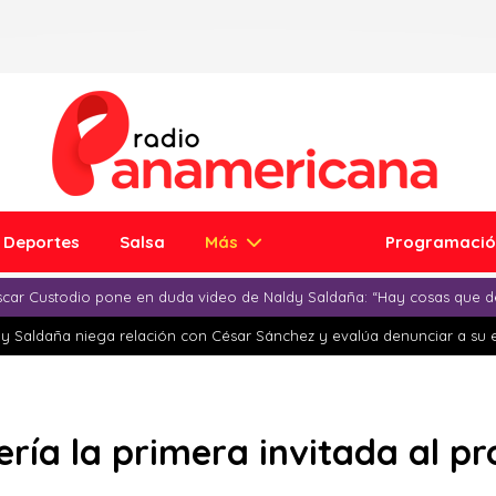
Deportes
Salsa
Más
Programaci
car Custodio pone en duda video de Naldy Saldaña: “Hay cosas que d
y Saldaña niega relación con César Sánchez y evalúa denunciar a su 
ería la primera invitada al 