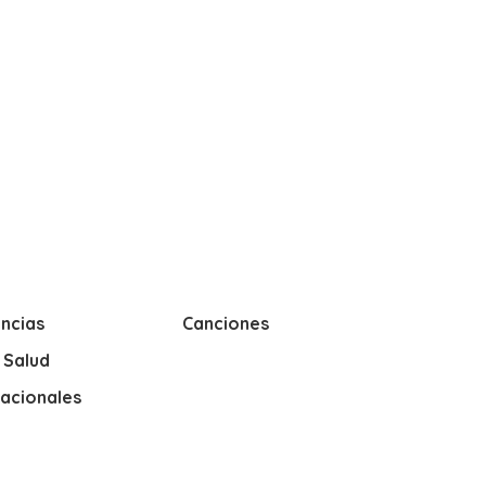
ncias
Canciones
y Salud
nacionales