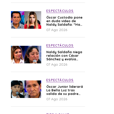
ESPECTÁCULOS
Óscar Custodio pone
en duda video de
Naldy Saldaña: “Hay
cosas que de repente
07 Ago 2026
se han editado”
ESPECTÁCULOS
Naldy Saldaña niega
relación con César
Sánchez y evalúa
denunciar a su
07 Ago 2026
esposa: “Es una
difamación”
ESPECTÁCULOS
Óscar Junior liderará
La Bella Luz tras
salida de su padre
por polémica con
07 Ago 2026
Naldy Saldaña