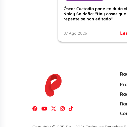
Óscar Custodio pone en duda v
Naldy Saldaña: “Hay cosas que
repente se han editado”
Le
07 Ago 2026
Ra
Pr
Rad
Ra
Co
Copyright © GPR S.A. | 2026 Todos los Derechos 