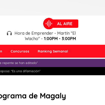
Hora de Emprender - Martín "El
Wacho" -
1:00PM - 3:00PM
ón
Concursos
Ranking Semanal
e repente se han editado”
esposa: “Es una difamación”
programa de Magaly