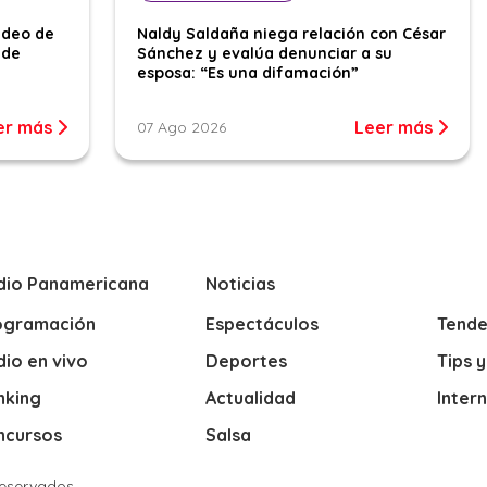
ideo de
Naldy Saldaña niega relación con César
 de
Sánchez y evalúa denunciar a su
esposa: “Es una difamación”
er más
Leer más
07 Ago 2026
dio Panamericana
Noticias
ogramación
Espectáculos
Tende
io en vivo
Deportes
Tips 
nking
Actualidad
Inter
ncursos
Salsa
Reservados.