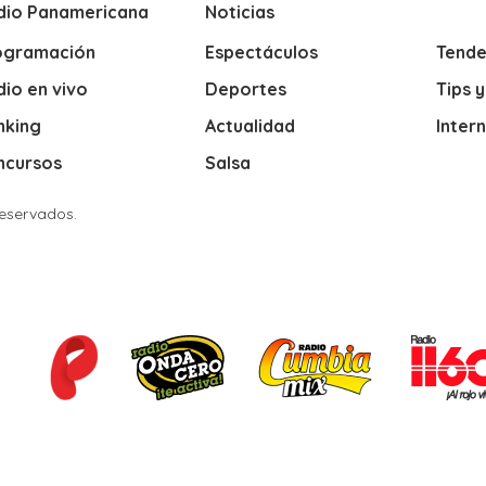
dio Panamericana
Noticias
ogramación
Espectáculos
Tende
io en vivo
Deportes
Tips 
nking
Actualidad
Inter
ncursos
Salsa
Reservados.