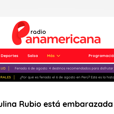
Deportes
Salsa
Más
Programaci
LUD
Feriado 6 de agosto: 4 destinos recomendados para disfrutar
IRALES
¿Por qué es feriado el 6 de agosto en Perú? Esta es la histo
ulina Rubio está embarazada