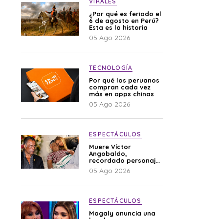
VIRALES
¿Por qué es feriado el
6 de agosto en Perú?
Esta es la historia
05 Ago 2026
TECNOLOGÍA
Por qué los peruanos
compran cada vez
más en apps chinas
05 Ago 2026
ESPECTÁCULOS
Muere Víctor
Angobaldo,
recordado personaje
de la farándula y
05 Ago 2026
expareja de Shirley
Cherres
ESPECTÁCULOS
Magaly anuncia una