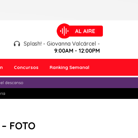
Splash! - Giovanna Valcárcel -
9:00AM - 12:00PM
ón
Concursos
Ranking Semanal
 el descanso
ria
 – FOTO