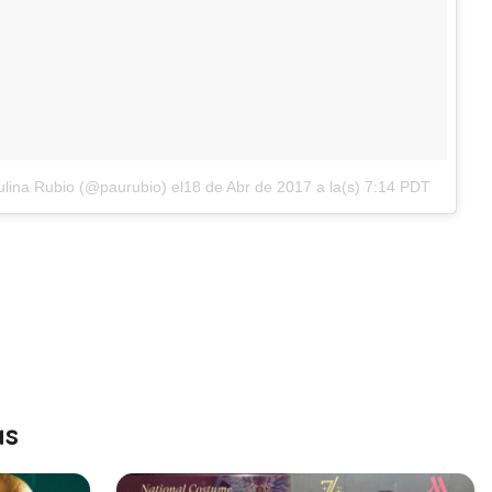
ulina Rubio (@paurubio)
el18 de Abr de 2017 a la(s) 7:14 PDT
as