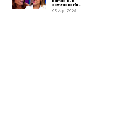
bomba que
contradeciría
comunicado de La
05 Ago 2026
Bella Luz: “Hay un
audio”