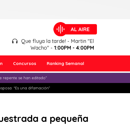
Que fluya la tarde! - Martin "El
Wacho" -
1:00PM - 4:00PM
ón
Concursos
Ranking Semanal
e repente se han editado”
esposa: “Es una difamación”
cuestrada a pequeña