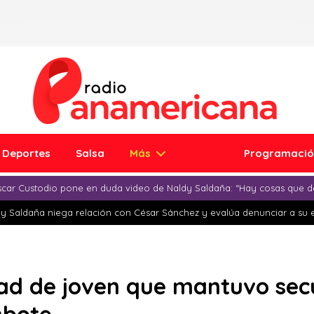
Deportes
Salsa
Más
Programaci
car Custodio pone en duda video de Naldy Saldaña: “Hay cosas que d
y Saldaña niega relación con César Sánchez y evalúa denunciar a su 
dad de joven que mantuvo se