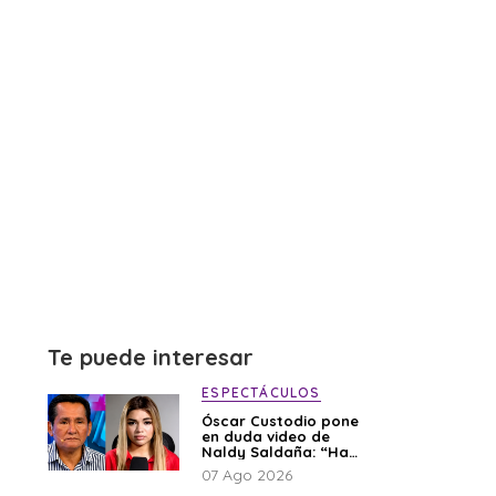
Te puede interesar
ESPECTÁCULOS
Óscar Custodio pone
en duda video de
Naldy Saldaña: “Hay
cosas que de repente
07 Ago 2026
se han editado”