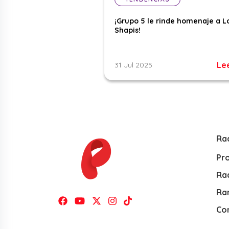
¡Grupo 5 le rinde homenaje a L
Shapis!
Le
31 Jul 2025
Ra
Pr
Rad
Ra
Co