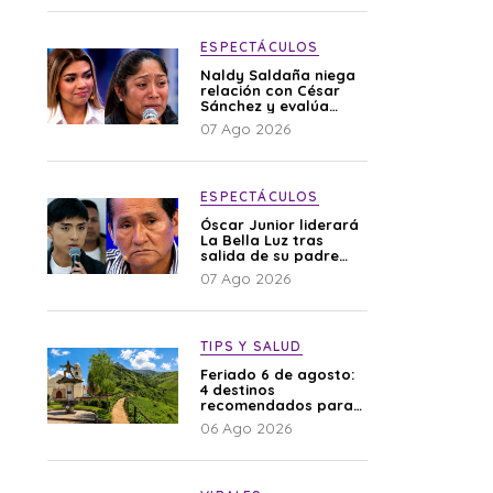
ESPECTÁCULOS
Naldy Saldaña niega
relación con César
Sánchez y evalúa
denunciar a su
07 Ago 2026
esposa: “Es una
difamación”
ESPECTÁCULOS
Óscar Junior liderará
La Bella Luz tras
salida de su padre
por polémica con
07 Ago 2026
Naldy Saldaña
TIPS Y SALUD
Feriado 6 de agosto:
4 destinos
recomendados para
disfrutar el descanso
06 Ago 2026