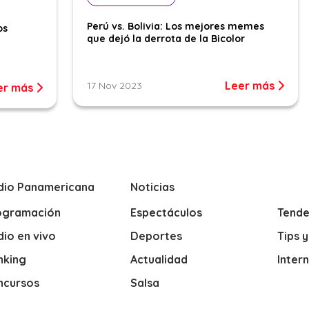
Perú vs. Bolivia: Los mejores memes
os
que dejó la derrota de la Bicolor
Leer más
17 Nov 2023
er más
dio Panamericana
Noticias
ogramación
Espectáculos
Tende
io en vivo
Deportes
Tips 
nking
Actualidad
Inter
ncursos
Salsa