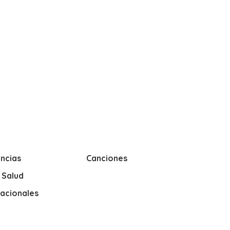
ncias
Canciones
y Salud
nacionales