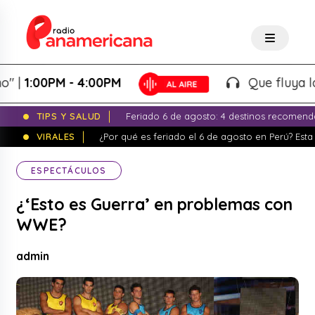
1:00PM - 4:00PM
Que fluya la tard
TIPS Y SALUD
Feriado 6 de agosto: 4 destinos recomend
VIRALES
¿Por qué es feriado el 6 de agosto en Perú? Esta 
ESPECTÁCULOS
¿‘Esto es Guerra’ en problemas con
WWE?
admin