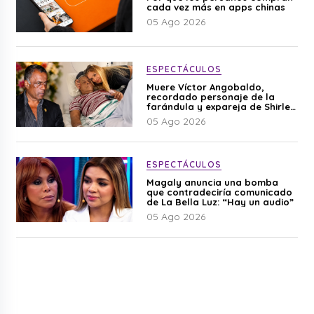
cada vez más en apps chinas
05 Ago 2026
ESPECTÁCULOS
Muere Víctor Angobaldo,
recordado personaje de la
farándula y expareja de Shirley
Cherres
05 Ago 2026
ESPECTÁCULOS
Magaly anuncia una bomba
que contradeciría comunicado
de La Bella Luz: “Hay un audio”
05 Ago 2026