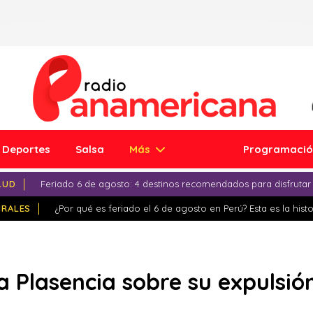
Deportes
Salsa
Más
Programaci
LUD
Feriado 6 de agosto: 4 destinos recomendados para disfrutar
IRALES
¿Por qué es feriado el 6 de agosto en Perú? Esta es la histo
ra Plasencia sobre su expulsi