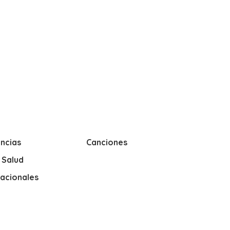
ncias
Canciones
y Salud
nacionales