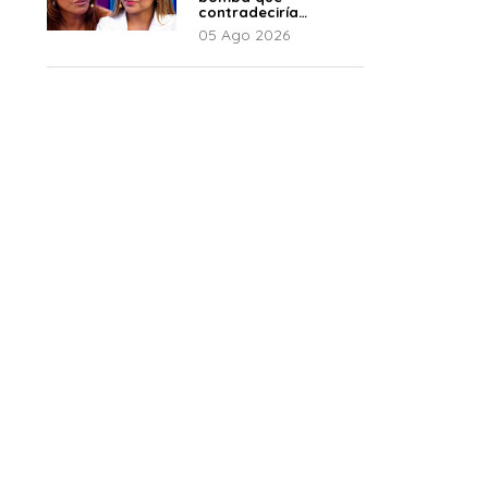
contradeciría
comunicado de La
05 Ago 2026
Bella Luz: “Hay un
audio”