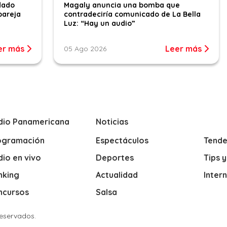
dado
Magaly anuncia una bomba que
pareja
contradeciría comunicado de La Bella
Luz: “Hay un audio”
er más
Leer más
05 Ago 2026
dio Panamericana
Noticias
ogramación
Espectáculos
Tende
io en vivo
Deportes
Tips 
nking
Actualidad
Inter
ncursos
Salsa
Reservados.