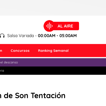
Salsa Variada -
00:00AM - 05:00AM
ón
Concursos
Ranking Semanal
 el descanso
ria
ón de Son Tentación