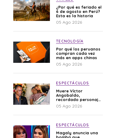
¿Por qué es feriado el
6 de agosto en Perú?
Esta es la historia
05 Ago 2026
TECNOLOGÍA
Por qué los peruanos
compran cada vez
más en apps chinas
05 Ago 2026
ESPECTÁCULOS
Muere Víctor
Angobaldo,
recordado personaje
de la farándula y
05 Ago 2026
expareja de Shirley
Cherres
ESPECTÁCULOS
Magaly anuncia una
bomba que