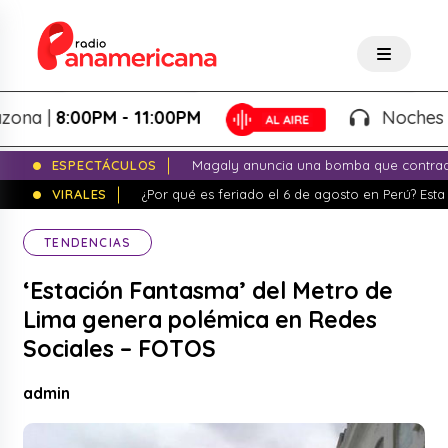
 |
8:00PM - 11:00PM
Noches de Fan
ESPECTÁCULOS
Magaly anuncia una bomba que contrade
VIRALES
¿Por qué es feriado el 6 de agosto en Perú? Esta 
TENDENCIAS
‘Estación Fantasma’ del Metro de
Lima genera polémica en Redes
Sociales – FOTOS
admin