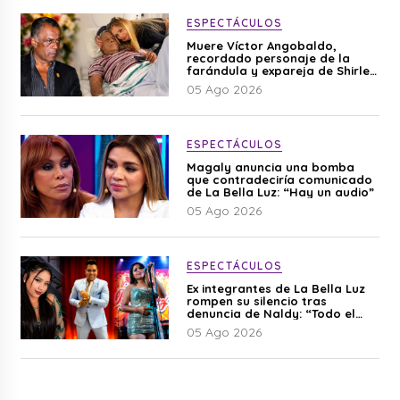
ESPECTÁCULOS
Muere Víctor Angobaldo,
recordado personaje de la
farándula y expareja de Shirley
Cherres
05 Ago 2026
ESPECTÁCULOS
Magaly anuncia una bomba
que contradeciría comunicado
de La Bella Luz: “Hay un audio”
05 Ago 2026
ESPECTÁCULOS
Ex integrantes de La Bella Luz
rompen su silencio tras
denuncia de Naldy: “Todo el
mundo lo sabía”
05 Ago 2026