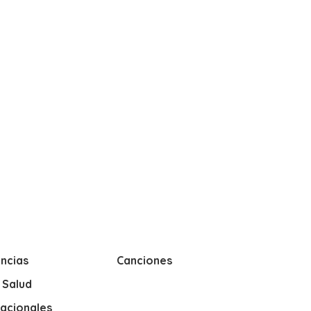
ncias
Canciones
y Salud
nacionales