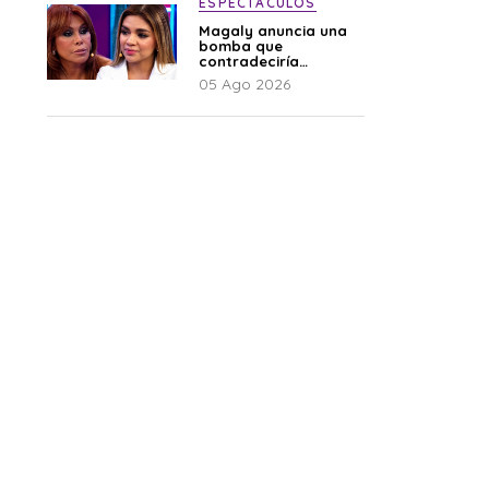
ESPECTÁCULOS
Magaly anuncia una
bomba que
contradeciría
comunicado de La
05 Ago 2026
Bella Luz: “Hay un
audio”