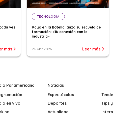
TECNOLOGÍA
cada vez
Rayo en la Botella lanza su escuela de
formación: «Tu conexión con la
industria»
er más
Leer más
24 Abr 2026
dio Panamericana
Noticias
ogramación
Espectáculos
Tende
io en vivo
Deportes
Tips 
nking
Actualidad
Inter