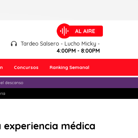
Tardeo Salsero - Lucho Micky -
4:00PM - 8:00PM
ón
Concursos
Ranking Semanal
 el descanso
ria
 experiencia médica