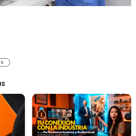
OS
as