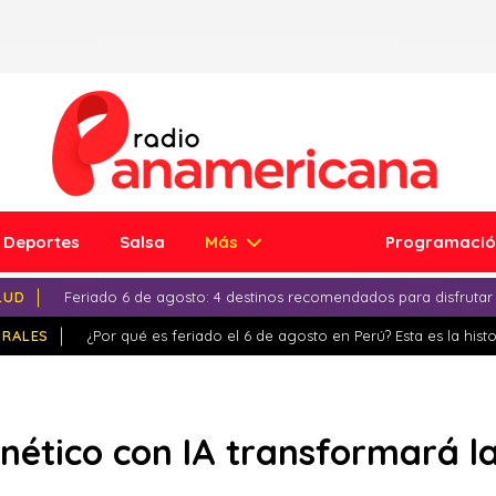
Deportes
Salsa
Más
Programaci
LUD
Feriado 6 de agosto: 4 destinos recomendados para disfrutar
IRALES
¿Por qué es feriado el 6 de agosto en Perú? Esta es la histo
ético con IA transformará la