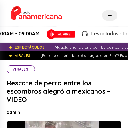
 - 09:00AM
Levantados - Luigui C
ESPECTÁCULOS
Magaly anuncia una bomba que contrade
VIRALES
¿Por qué es feriado el 6 de agosto en Perú? Esta 
VIRALES
Rescate de perro entre los
escombros alegró a mexicanos –
VIDEO
admin