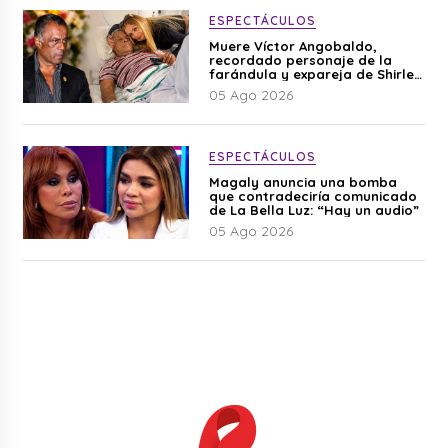
ESPECTÁCULOS
Muere Víctor Angobaldo,
recordado personaje de la
farándula y expareja de Shirley
Cherres
05 Ago 2026
ESPECTÁCULOS
Magaly anuncia una bomba
que contradeciría comunicado
de La Bella Luz: “Hay un audio”
05 Ago 2026