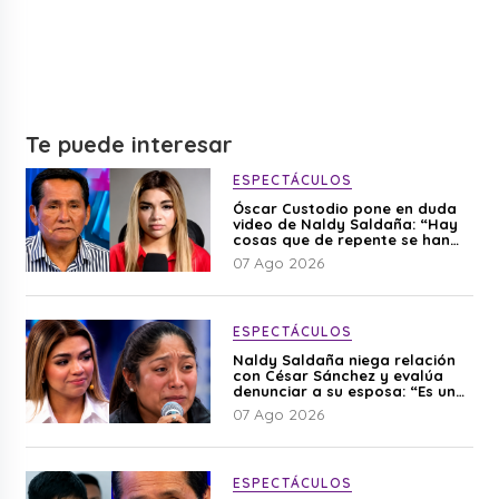
Te puede interesar
ESPECTÁCULOS
Óscar Custodio pone en duda
video de Naldy Saldaña: “Hay
cosas que de repente se han
editado”
07 Ago 2026
ESPECTÁCULOS
Naldy Saldaña niega relación
con César Sánchez y evalúa
denunciar a su esposa: “Es una
difamación”
07 Ago 2026
ESPECTÁCULOS