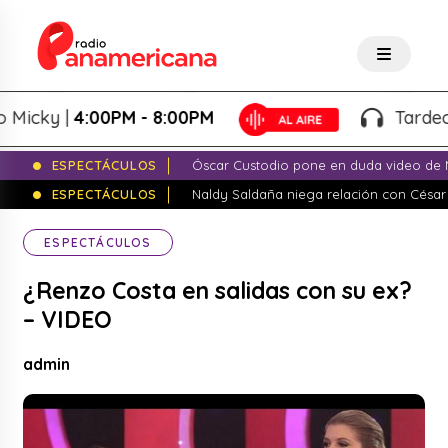
ky |
4:00PM - 8:00PM
Tardeo Sals
ESPECTÁCULOS
Óscar Custodio pone en duda video de N
ESPECTÁCULOS
Naldy Saldaña niega relación con César
ESPECTÁCULOS
¿Renzo Costa en salidas con su ex?
– VIDEO
admin