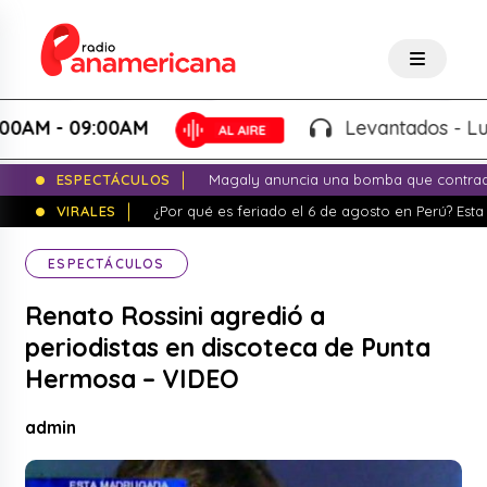
- 09:00AM
Levantados - Luigui C
ESPECTÁCULOS
Magaly anuncia una bomba que contrade
VIRALES
¿Por qué es feriado el 6 de agosto en Perú? Esta 
ESPECTÁCULOS
Renato Rossini agredió a
periodistas en discoteca de Punta
Hermosa – VIDEO
admin