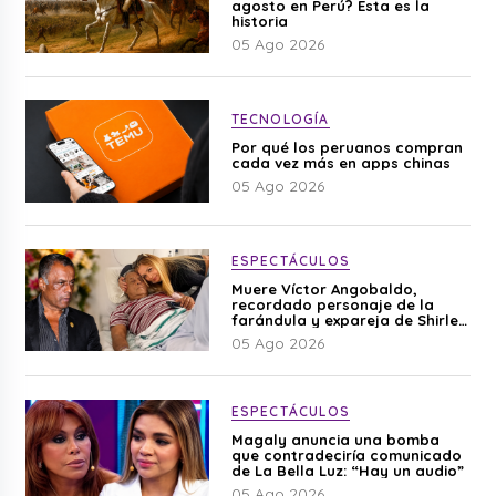
agosto en Perú? Esta es la
historia
05 Ago 2026
TECNOLOGÍA
Por qué los peruanos compran
cada vez más en apps chinas
05 Ago 2026
ESPECTÁCULOS
Muere Víctor Angobaldo,
recordado personaje de la
farándula y expareja de Shirley
Cherres
05 Ago 2026
ESPECTÁCULOS
Magaly anuncia una bomba
que contradeciría comunicado
de La Bella Luz: “Hay un audio”
05 Ago 2026