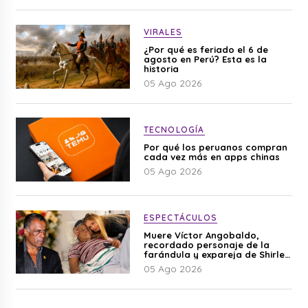
VIRALES
¿Por qué es feriado el 6 de
agosto en Perú? Esta es la
historia
05 Ago 2026
TECNOLOGÍA
Por qué los peruanos compran
cada vez más en apps chinas
05 Ago 2026
ESPECTÁCULOS
Muere Víctor Angobaldo,
recordado personaje de la
farándula y expareja de Shirley
Cherres
05 Ago 2026