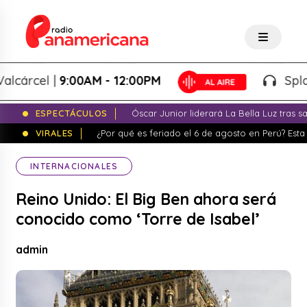
árcel |
9:00AM - 12:00PM
Splash! 
ESPECTÁCULOS
Óscar Junior liderará La Bella Luz tras 
VIRALES
¿Por qué es feriado el 6 de agosto en Perú? Esta 
INTERNACIONALES
Reino Unido: El Big Ben ahora será
conocido como ‘Torre de Isabel’
admin