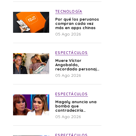
TECNOLOGÍA
Por qué los peruanos
compran cada vez
más en apps chinas
05 Ago 2026
ESPECTÁCULOS
Muere Víctor
Angobaldo,
recordado personaje
de la farándula y
05 Ago 2026
expareja de Shirley
Cherres
ESPECTÁCULOS
Magaly anuncia una
bomba que
contradeciría
comunicado de La
05 Ago 2026
Bella Luz: “Hay un
audio”
ESPECTÁCULOS