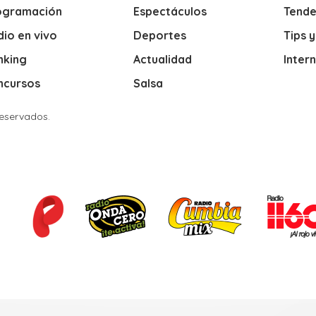
ogramación
Espectáculos
Tende
io en vivo
Deportes
Tips 
nking
Actualidad
Inter
ncursos
Salsa
Reservados.