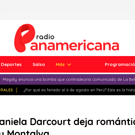
Deportes
Salsa
Más
Programaci
Magaly anuncia una bomba que contradeciría comunicado de La Bell
IRALES
¿Por qué es feriado el 6 de agosto en Perú? Esta es la histo
aniela Darcourt deja románti
y Montalva