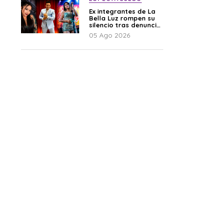
Ex integrantes de La
Bella Luz rompen su
silencio tras denuncia
de Naldy: “Todo el
05 Ago 2026
mundo lo sabía”