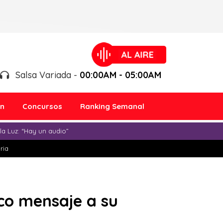
Salsa Variada -
00:00AM - 05:00AM
ón
Concursos
Ranking Semanal
a Luz: “Hay un audio”
ria
co mensaje a su