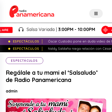
Salsa Variada |
3:00PM - 10:00PM
ESPECTÁCULOS
Óscar Custodio pone en duda video de N
ESPECTÁCULOS
Naldy Saldaña niega relación con César
ESPECTÁCULOS
Regálale a tu mami el ‘Salsaludo’
de Radio Panamericana
admin