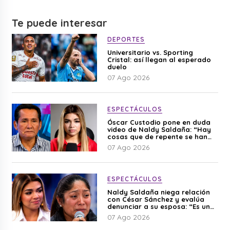
Te puede interesar
DEPORTES
Universitario vs. Sporting
Cristal: así llegan al esperado
duelo
07 Ago 2026
ESPECTÁCULOS
Óscar Custodio pone en duda
video de Naldy Saldaña: “Hay
cosas que de repente se han
editado”
07 Ago 2026
ESPECTÁCULOS
Naldy Saldaña niega relación
con César Sánchez y evalúa
denunciar a su esposa: “Es una
difamación”
07 Ago 2026