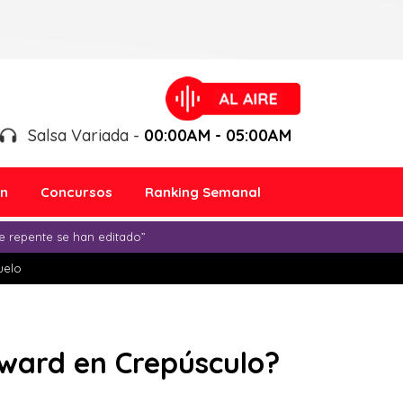
Salsa Variada -
00:00AM - 05:00AM
ón
Concursos
Ranking Semanal
e repente se han editado”
duelo
dward en Crepúsculo?