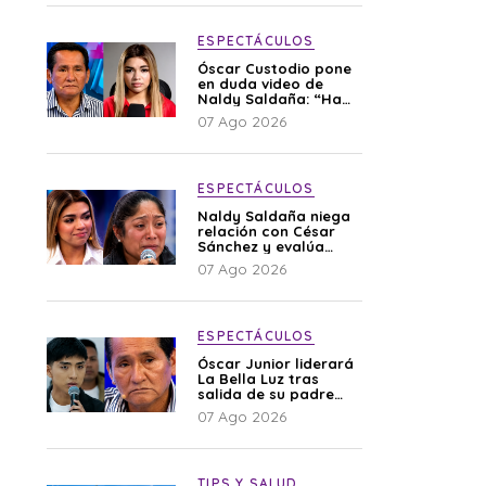
ESPECTÁCULOS
Óscar Custodio pone
en duda video de
Naldy Saldaña: “Hay
cosas que de repente
07 Ago 2026
se han editado”
ESPECTÁCULOS
Naldy Saldaña niega
relación con César
Sánchez y evalúa
denunciar a su
07 Ago 2026
esposa: “Es una
difamación”
ESPECTÁCULOS
Óscar Junior liderará
La Bella Luz tras
salida de su padre
por polémica con
07 Ago 2026
Naldy Saldaña
TIPS Y SALUD