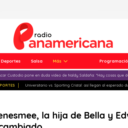
Deportes
Salsa
Más
Programaci
car Custodio pone en duda video de Naldy Saldaña: “Hay cosas que d
PORTES
Universitario vs. Sporting Cristal: así llegan al esperado 
nesmee, la hija de Bella y E
 cambiado