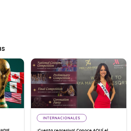
as
INTERNACIONALES
NADIE
¡Cuenta regresiva! Conoce AQUÍ el