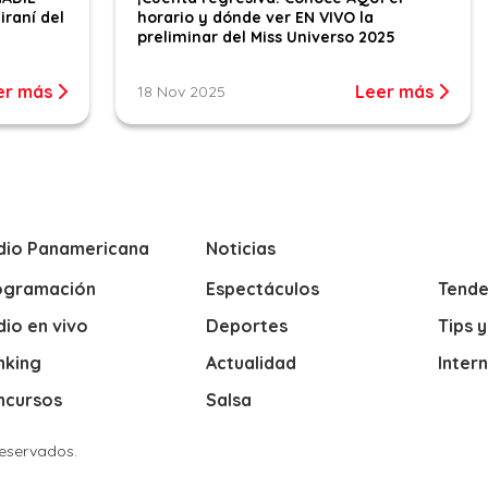
iraní del
horario y dónde ver EN VIVO la
preliminar del Miss Universo 2025
er más
Leer más
18 Nov 2025
dio Panamericana
Noticias
ogramación
Espectáculos
Tende
io en vivo
Deportes
Tips 
nking
Actualidad
Inter
ncursos
Salsa
Reservados.