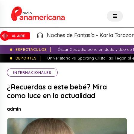
Noches de Fantasía - Karla Tarazona |
8
ESPECTÁCULOS
Óscar Custodio pone en duda video de N
DEPORTES
Universitario vs. Sporting Cristal: así llegan a
INTERNACIONALES
¿Recuerdas a este bebé? Mira
como luce en la actualidad
admin