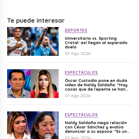
Te puede interesar
DEPORTES
Universitario vs. Sporting
Cristal: así llegan al esperado
duelo
07 Ago 2026
ESPECTÁCULOS
Óscar Custodio pone en duda
video de Naldy Saldaña: “Hay
cosas que de repente se han
editado”
07 Ago 2026
ESPECTÁCULOS
Naldy Saldaña niega relación
con César Sánchez y evalúa
denunciar a su esposa: “Es una
difamación”
07 Ago 2026