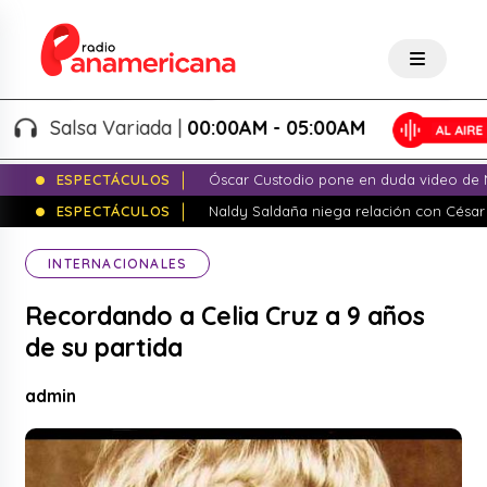
Salsa Variada |
00:00AM - 05:00AM
ESPECTÁCULOS
Óscar Custodio pone en duda video de N
ESPECTÁCULOS
Naldy Saldaña niega relación con César
INTERNACIONALES
Recordando a Celia Cruz a 9 años
de su partida
admin