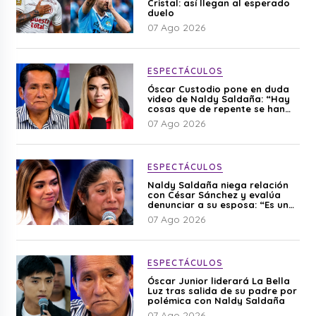
Cristal: así llegan al esperado
duelo
07 Ago 2026
ESPECTÁCULOS
Óscar Custodio pone en duda
video de Naldy Saldaña: “Hay
cosas que de repente se han
editado”
07 Ago 2026
ESPECTÁCULOS
Naldy Saldaña niega relación
con César Sánchez y evalúa
denunciar a su esposa: “Es una
difamación”
07 Ago 2026
ESPECTÁCULOS
Óscar Junior liderará La Bella
Luz tras salida de su padre por
polémica con Naldy Saldaña
07 Ago 2026