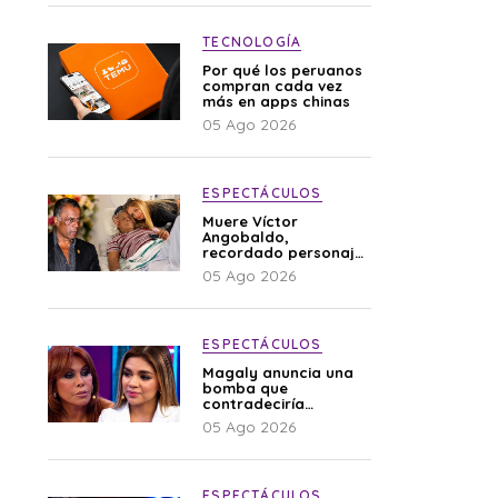
TECNOLOGÍA
Por qué los peruanos
compran cada vez
más en apps chinas
05 Ago 2026
ESPECTÁCULOS
Muere Víctor
Angobaldo,
recordado personaje
de la farándula y
05 Ago 2026
expareja de Shirley
Cherres
ESPECTÁCULOS
Magaly anuncia una
bomba que
contradeciría
comunicado de La
05 Ago 2026
Bella Luz: “Hay un
audio”
ESPECTÁCULOS