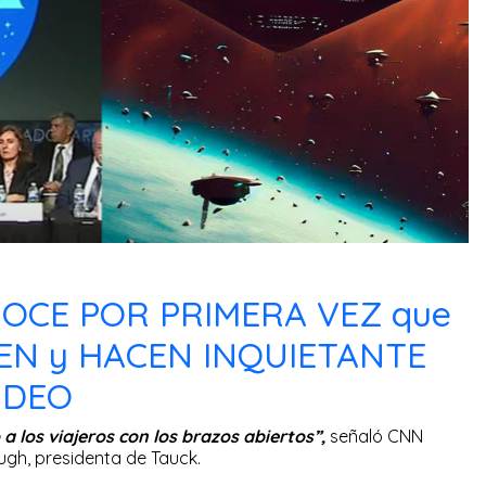
OCE POR PRIMERA VEZ que
TEN y HACEN INQUIETANTE
IDEO
a los viajeros con los brazos abiertos”,
señaló CNN
ugh, presidenta de Tauck.