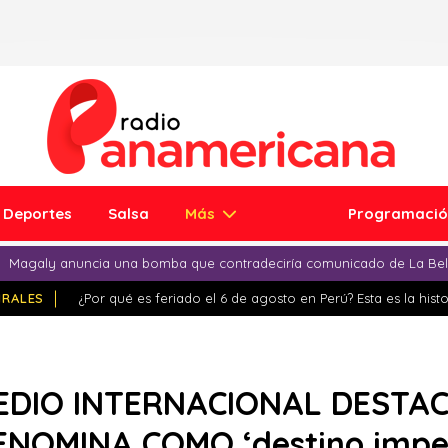
Deportes
Salsa
Más
Programaci
Magaly anuncia una bomba que contradeciría comunicado de La Bell
IRALES
¿Por qué es feriado el 6 de agosto en Perú? Esta es la histo
DIO INTERNACIONAL DESTACA
ENOMINA COMO ‘destino imper