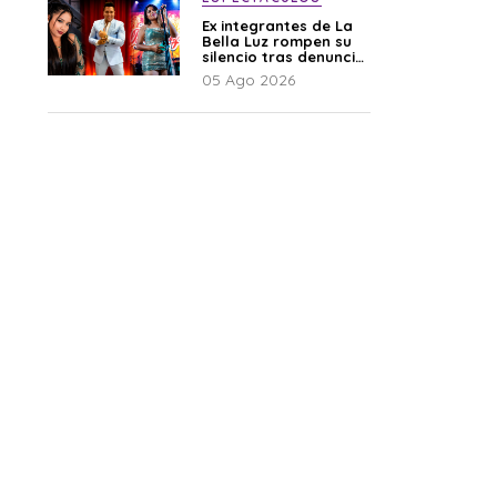
Ex integrantes de La
Bella Luz rompen su
silencio tras denuncia
de Naldy: “Todo el
05 Ago 2026
mundo lo sabía”