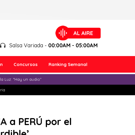
Salsa Variada -
00:00AM - 05:00AM
ón
Concursos
Ranking Semanal
a Luz: “Hay un audio”
ria
 a PERÚ por el
dible’