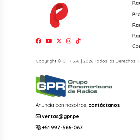
Ra
Pr
Rad
Ra
Co
Copyright © GPR S.A. | 2026 Todos los Derechos 
Anuncia con nosotros,
contáctanos
ventas@gpr.pe
+51 997-566-067