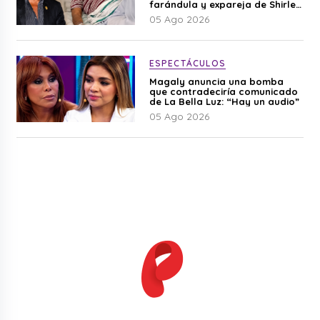
farándula y expareja de Shirley
Cherres
05 Ago 2026
ESPECTÁCULOS
Magaly anuncia una bomba
que contradeciría comunicado
de La Bella Luz: “Hay un audio”
05 Ago 2026