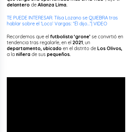
delantero
de
Alianza Lima.
TE PUEDE INTERESAR: Tilsa Lozano se QUIEBRA tras
hablar sobre el ‘Loco’ Vargas: “Él dijo…”| VIDEO
Recordemos que el
futbolista ‘grone’
se convirtió en
tendencia tras regalarle, en el
2021
, un
departamento, ubicado
en el distrito de
Los Olivos,
a la
niñera
de sus
pequeños.