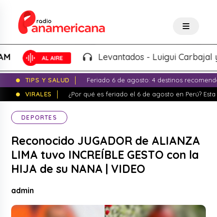
Levantados - Luigui Carbajal y Luci
TIPS Y SALUD
Feriado 6 de agosto: 4 destinos recomend
VIRALES
¿Por qué es feriado el 6 de agosto en Perú? Esta 
DEPORTES
Reconocido JUGADOR de ALIANZA
LIMA tuvo INCREÍBLE GESTO con la
HIJA de su NANA | VIDEO
admin