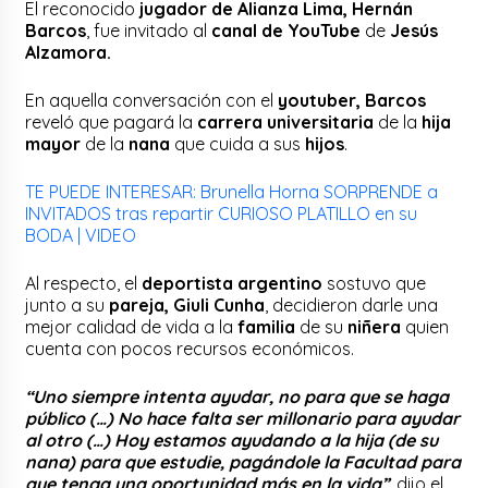
El reconocido
jugador de Alianza Lima, Hernán
Barcos
, fue invitado al
canal de YouTube
de
Jesús
Alzamora.
En aquella conversación con el
youtuber, Barcos
reveló que pagará la
carrera universitaria
de la
hija
mayor
de la
nana
que cuida a sus
hijos
.
TE PUEDE INTERESAR: Brunella Horna SORPRENDE a
INVITADOS tras repartir CURIOSO PLATILLO en su
BODA | VIDEO
Al respecto, el
deportista argentino
sostuvo que
junto a su
pareja, Giuli Cunha
, decidieron darle una
mejor calidad de vida a la
familia
de su
niñera
quien
cuenta con pocos recursos económicos.
“Uno siempre intenta ayudar, no para que se haga
público (…) No hace falta ser millonario para ayudar
al otro (…) Hoy estamos ayudando a la hija (de su
nana) para que estudie, pagándole la Facultad para
que tenga una oportunidad más en la vida”
, dijo el