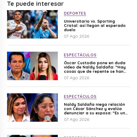
Te puede interesar
DEPORTES
Universitario vs. Sporting
Cristal: así llegan al esperado
duelo
07 Ago 2026
ESPECTÁCULOS
Óscar Custodio pone en duda
video de Naldy Saldaña: “Hay
cosas que de repente se han
editado”
07 Ago 2026
ESPECTÁCULOS
Naldy Saldaña niega relación
con César Sánchez y evalúa
denunciar a su esposa: “Es una
difamación”
07 Ago 2026