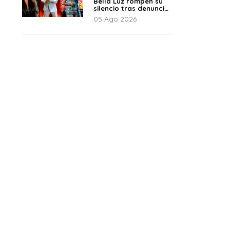
Bella Luz rompen su
silencio tras denuncia
de Naldy: “Todo el
05 Ago 2026
mundo lo sabía”