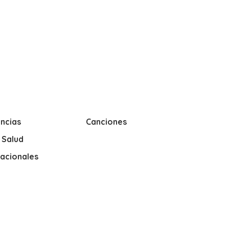
ncias
Canciones
y Salud
nacionales