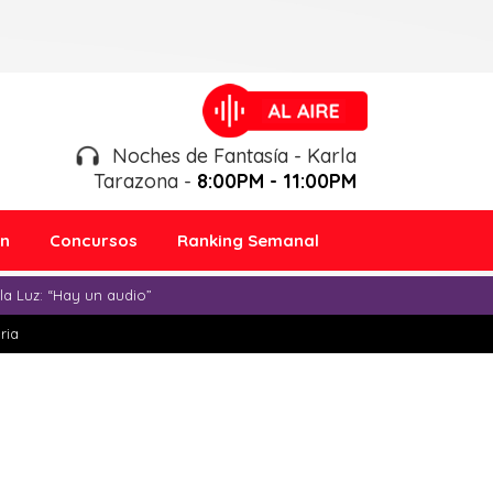
Noches de Fantasía - Karla
Tarazona -
8:00PM - 11:00PM
ón
Concursos
Ranking Semanal
a Luz: “Hay un audio”
ria