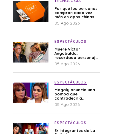
TECNOLOGÍA
Por qué los peruanos
compran cada vez
más en apps chinas
05 Ago 2026
ESPECTÁCULOS
Muere Víctor
Angobaldo,
recordado personaje
de la farándula y
05 Ago 2026
expareja de Shirley
Cherres
ESPECTÁCULOS
Magaly anuncia una
bomba que
contradeciría
comunicado de La
05 Ago 2026
Bella Luz: “Hay un
audio”
ESPECTÁCULOS
Ex integrantes de La