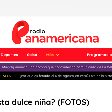
Deportes
Salsa
Más
Programaci
Magaly anuncia una bomba que contradeciría comunicado de La Bell
IRALES
¿Por qué es feriado el 6 de agosto en Perú? Esta es la histo
ta dulce niña? (FOTOS)