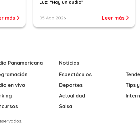
Luz: “Hay un audio”
er más
Leer más
05 Ago 2026
dio Panamericana
Noticias
ogramación
Espectáculos
Tende
io en vivo
Deportes
Tips 
nking
Actualidad
Inter
ncursos
Salsa
Reservados.