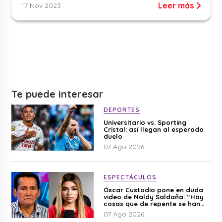
Leer más
17 Nov 2023
Te puede interesar
DEPORTES
Universitario vs. Sporting
Cristal: así llegan al esperado
duelo
07 Ago 2026
ESPECTÁCULOS
Óscar Custodio pone en duda
video de Naldy Saldaña: “Hay
cosas que de repente se han
editado”
07 Ago 2026