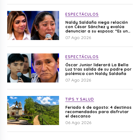
ESPECTÁCULOS
Naldy Saldaña niega relación
con César Sánchez y evalúa
denunciar a su esposa: “Es una
difamación”
07 Ago 2026
ESPECTÁCULOS
Óscar Junior liderará La Bella
Luz tras salida de su padre por
polémica con Naldy Saldaña
07 Ago 2026
TIPS Y SALUD
Feriado 6 de agosto: 4 destinos
recomendados para disfrutar
el descanso
06 Ago 2026