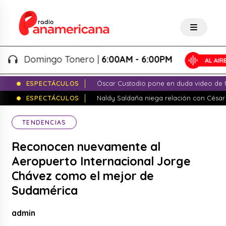
Domingo Tonero |
6:00AM - 6:00PM
ESPECTÁCULOS
Óscar Custodio pone en duda video de N
ESPECTÁCULOS
Naldy Saldaña niega relación con César
TENDENCIAS
Reconocen nuevamente al
Aeropuerto Internacional Jorge
Chávez como el mejor de
Sudamérica
admin