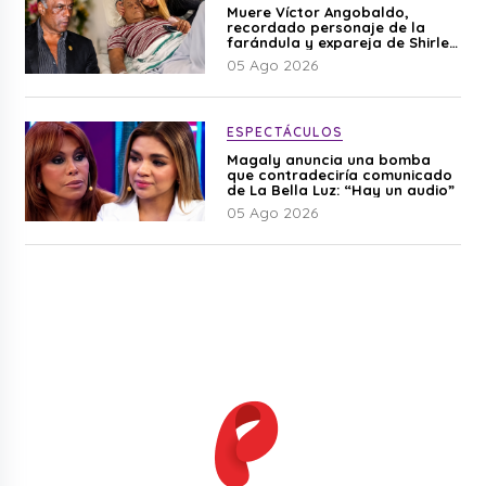
Muere Víctor Angobaldo,
recordado personaje de la
farándula y expareja de Shirley
Cherres
05 Ago 2026
ESPECTÁCULOS
Magaly anuncia una bomba
que contradeciría comunicado
de La Bella Luz: “Hay un audio”
05 Ago 2026