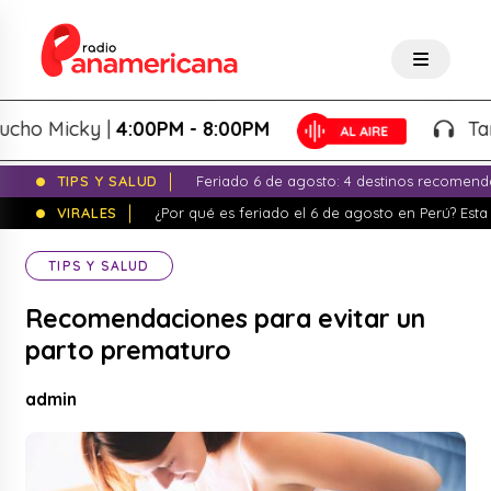
 Micky |
4:00PM - 8:00PM
Tardeo 
TIPS Y SALUD
Feriado 6 de agosto: 4 destinos recomend
VIRALES
¿Por qué es feriado el 6 de agosto en Perú? Esta 
TIPS Y SALUD
Recomendaciones para evitar un
parto prematuro
admin