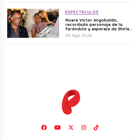
ESPECTÁCULOS
Muere Víctor Angobaldo,
recordado personaje de la
farándula y expareja de Shirley
Cherres
05 Ago 2026