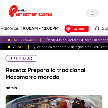
árcel |
9:00AM - 12:00PM
Splash! 
ESPECTÁCULOS
Óscar Junior liderará La Bella Luz tras 
VIRALES
¿Por qué es feriado el 6 de agosto en Perú? Esta 
TIPS Y SALUD
Receta: Prepara la tradicional
Mazamorra morada
admin