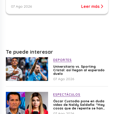
Leer más
07 Ago 2026
Te puede interesar
DEPORTES
Universitario vs. Sporting
Cristal: así llegan al esperado
duelo
07 Ago 2026
ESPECTÁCULOS
Óscar Custodio pone en duda
video de Naldy Saldaña: “Hay
cosas que de repente se han
editado”
07 Ago 2026