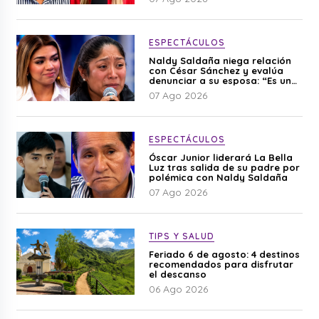
ESPECTÁCULOS
Naldy Saldaña niega relación
con César Sánchez y evalúa
denunciar a su esposa: “Es una
difamación”
07 Ago 2026
ESPECTÁCULOS
Óscar Junior liderará La Bella
Luz tras salida de su padre por
polémica con Naldy Saldaña
07 Ago 2026
TIPS Y SALUD
Feriado 6 de agosto: 4 destinos
recomendados para disfrutar
el descanso
06 Ago 2026