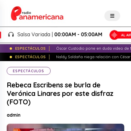
Salsa Variada |
00:00AM - 05:00AM
ESPECTÁCULOS
Óscar Custodio pone en duda video de N
ESPECTÁCULOS
Naldy Saldaña niega relación con César
ESPECTÁCULOS
Rebeca Escribens se burla de
Verónica Linares por este disfraz
(FOTO)
admin