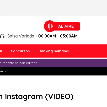
Salsa Variada -
00:00AM - 05:00AM
ón
Concursos
Ranking Semanal
e repente se han editado”
duelo
en Instagram (VIDEO)