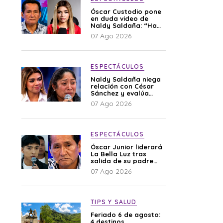
Óscar Custodio pone
en duda video de
Naldy Saldaña: “Hay
cosas que de repente
07 Ago 2026
se han editado”
ESPECTÁCULOS
Naldy Saldaña niega
relación con César
Sánchez y evalúa
denunciar a su
07 Ago 2026
esposa: “Es una
difamación”
ESPECTÁCULOS
Óscar Junior liderará
La Bella Luz tras
salida de su padre
por polémica con
07 Ago 2026
Naldy Saldaña
TIPS Y SALUD
Feriado 6 de agosto:
4 destinos