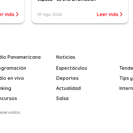
er más
Leer más
07 Ago 2026
dio Panamericana
Noticias
ogramación
Espectáculos
Tende
io en vivo
Deportes
Tips 
nking
Actualidad
Inter
ncursos
Salsa
Reservados.