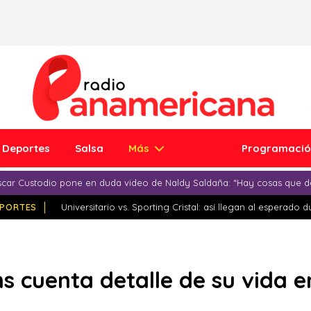
Deportes
Salsa
Más
Programaci
car Custodio pone en duda video de Naldy Saldaña: “Hay cosas que d
PORTES
Universitario vs. Sporting Cristal: así llegan al esperado 
s cuenta detalle de su vida 