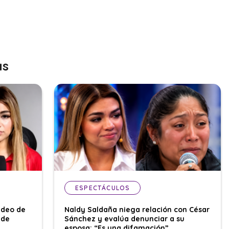
as
ESPECTÁCULOS
ideo de
Naldy Saldaña niega relación con César
 de
Sánchez y evalúa denunciar a su
esposa: “Es una difamación”