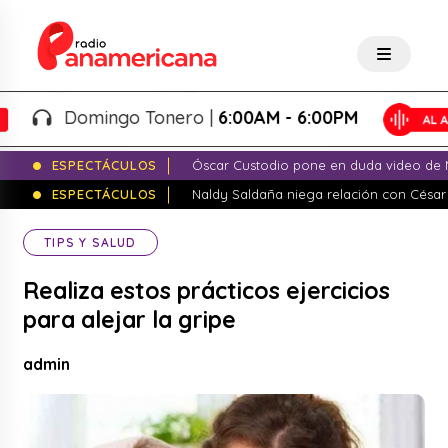
Domingo Tonero |
6:00AM - 6:00PM
ESPECTÁCULOS
Óscar Custodio pone en duda video de N
ESPECTÁCULOS
Naldy Saldaña niega relación con César
TIPS Y SALUD
Realiza estos prácticos ejercicios
para alejar la gripe
admin