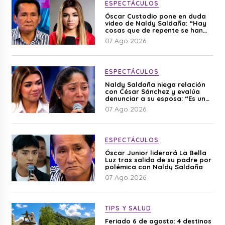
ESPECTÁCULOS
Óscar Custodio pone en duda
video de Naldy Saldaña: “Hay
cosas que de repente se han
editado”
07 Ago 2026
ESPECTÁCULOS
Naldy Saldaña niega relación
con César Sánchez y evalúa
denunciar a su esposa: “Es una
difamación”
07 Ago 2026
ESPECTÁCULOS
Óscar Junior liderará La Bella
Luz tras salida de su padre por
polémica con Naldy Saldaña
07 Ago 2026
TIPS Y SALUD
Feriado 6 de agosto: 4 destinos