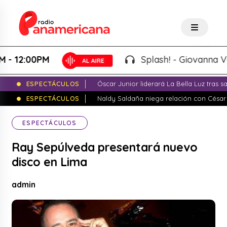
12:00PM
Splash! - Giovanna Valcá
ESPECTÁCULOS
Óscar Junior liderará La Bella Luz tras 
ESPECTÁCULOS
Naldy Saldaña niega relación con César
ESPECTÁCULOS
Ray Sepúlveda presentará nuevo
disco en Lima
admin