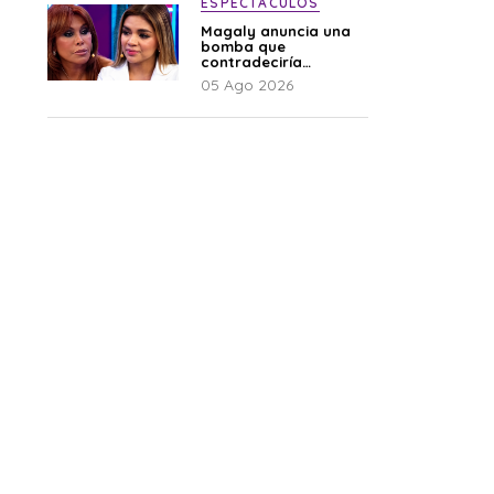
ESPECTÁCULOS
Magaly anuncia una
bomba que
contradeciría
comunicado de La
05 Ago 2026
Bella Luz: “Hay un
audio”