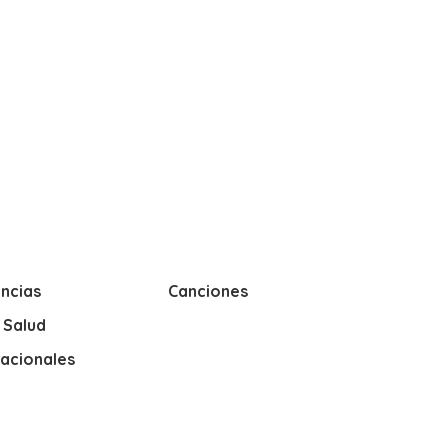
ncias
Canciones
y Salud
nacionales