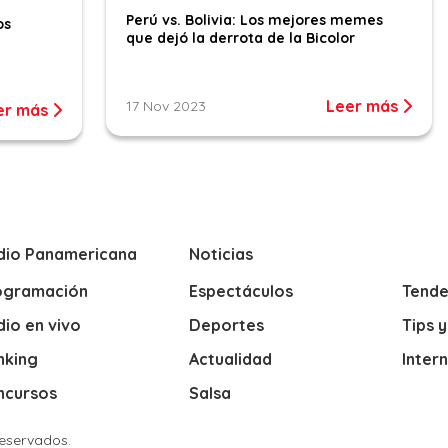
Perú vs. Bolivia: Los mejores memes
os
que dejó la derrota de la Bicolor
Leer más
17 Nov 2023
er más
dio Panamericana
Noticias
ogramación
Espectáculos
Tende
io en vivo
Deportes
Tips 
nking
Actualidad
Inter
ncursos
Salsa
Reservados.