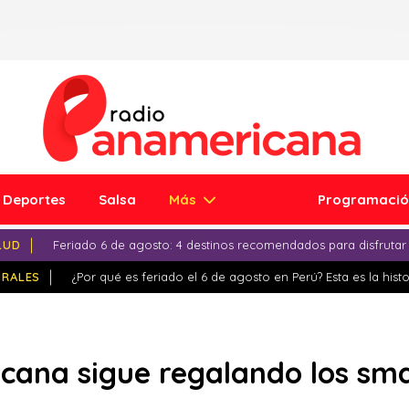
Deportes
Salsa
Más
Programaci
LUD
Feriado 6 de agosto: 4 destinos recomendados para disfrutar
IRALES
¿Por qué es feriado el 6 de agosto en Perú? Esta es la histo
cana sigue regalando los sm