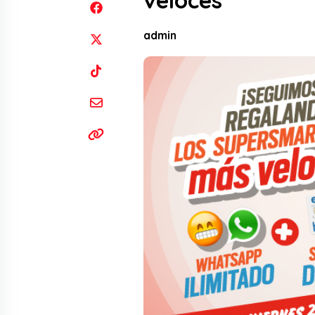
veloces
admin