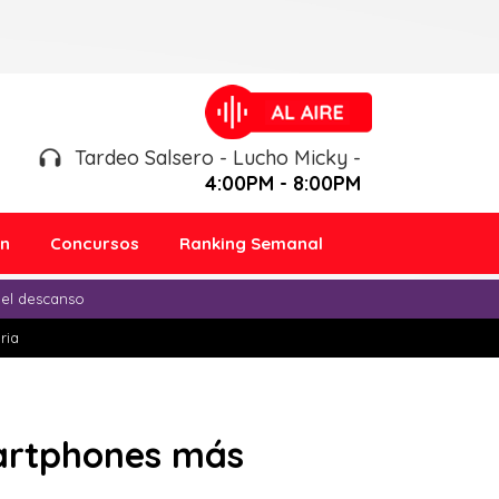
Tardeo Salsero - Lucho Micky -
4:00PM - 8:00PM
ón
Concursos
Ranking Semanal
 el descanso
ria
artphones más