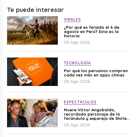
Te puede interesar
VIRALES
¿Por qué es feriado el 6 de
agosto en Perú? Esta es la
historia
05 Ago 2026
TECNOLOGÍA
Por qué los peruanos compran
cada vez más en apps chinas
05 Ago 2026
ESPECTÁCULOS
Muere Víctor Angobaldo,
recordado personaje de la
farándula y expareja de Shirley
Cherres
05 Ago 2026