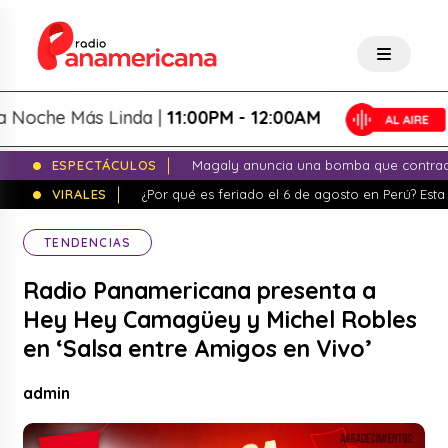
che Más Linda |
11:00PM - 12:00AM
ESPECTÁCULOS
Magaly anuncia una bomba que contrade
VIRALES
¿Por qué es feriado el 6 de agosto en Perú? Esta 
TENDENCIAS
Radio Panamericana presenta a
Hey Hey Camagüey y Michel Robles
en ‘Salsa entre Amigos en Vivo’
admin