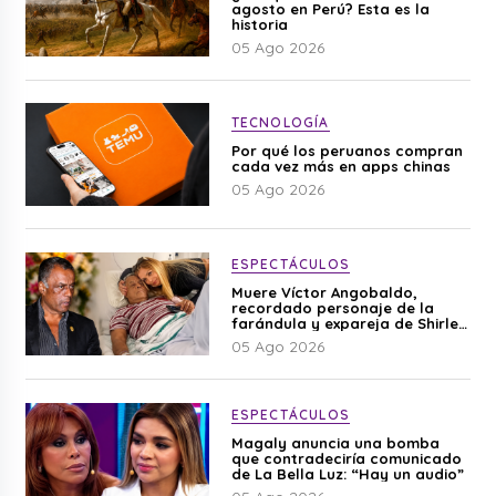
agosto en Perú? Esta es la
historia
05 Ago 2026
TECNOLOGÍA
Por qué los peruanos compran
cada vez más en apps chinas
05 Ago 2026
ESPECTÁCULOS
Muere Víctor Angobaldo,
recordado personaje de la
farándula y expareja de Shirley
Cherres
05 Ago 2026
ESPECTÁCULOS
Magaly anuncia una bomba
que contradeciría comunicado
de La Bella Luz: “Hay un audio”