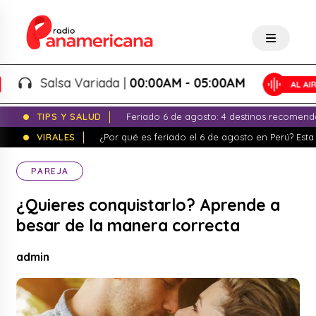
Salsa Variada |
00:00AM - 05:00AM
TIPS Y SALUD
Feriado 6 de agosto: 4 destinos recomend
VIRALES
¿Por qué es feriado el 6 de agosto en Perú? Esta 
PAREJA
¿Quieres conquistarlo? Aprende a
besar de la manera correcta
admin