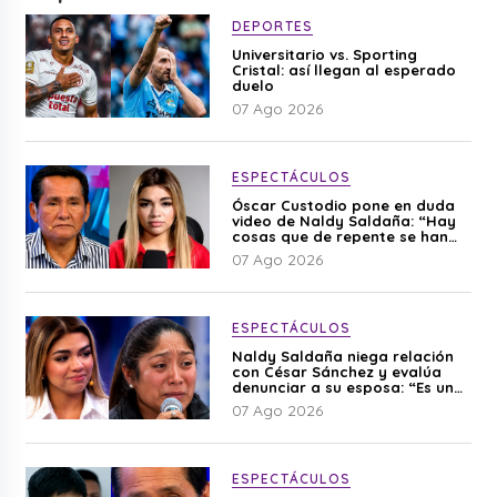
DEPORTES
Universitario vs. Sporting
Cristal: así llegan al esperado
duelo
07 Ago 2026
ESPECTÁCULOS
Óscar Custodio pone en duda
video de Naldy Saldaña: “Hay
cosas que de repente se han
editado”
07 Ago 2026
ESPECTÁCULOS
Naldy Saldaña niega relación
con César Sánchez y evalúa
denunciar a su esposa: “Es una
difamación”
07 Ago 2026
ESPECTÁCULOS