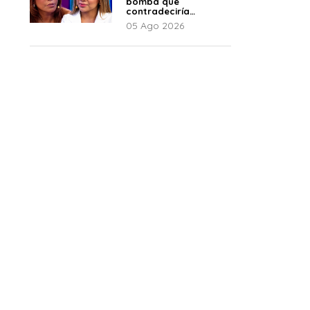
bomba que
contradeciría
comunicado de La
05 Ago 2026
Bella Luz: “Hay un
audio”