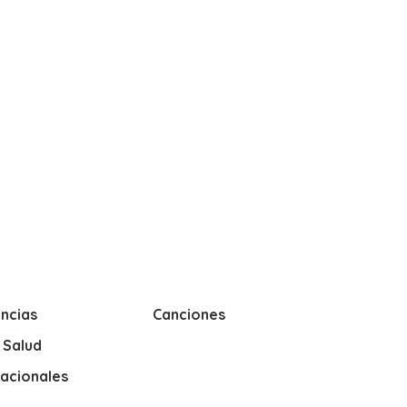
ncias
Canciones
y Salud
nacionales