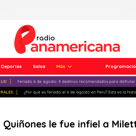
Deportes
Salsa
Más
Programaci
LUD
Feriado 6 de agosto: 4 destinos recomendados para disfrutar
IRALES
¿Por qué es feriado el 6 de agosto en Perú? Esta es la histo
 Quiñones le fue infiel a Mile