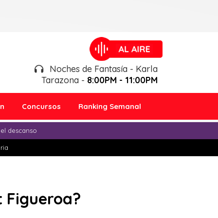
Noches de Fantasía - Karla
Tarazona -
8:00PM - 11:00PM
ón
Concursos
Ranking Semanal
 el descanso
ria
tt Figueroa?