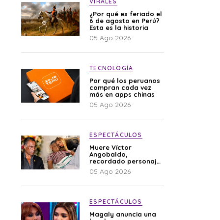
VIRALES
¿Por qué es feriado el
6 de agosto en Perú?
Esta es la historia
05 Ago 2026
TECNOLOGÍA
Por qué los peruanos
compran cada vez
más en apps chinas
05 Ago 2026
ESPECTÁCULOS
Muere Víctor
Angobaldo,
recordado personaje
de la farándula y
05 Ago 2026
expareja de Shirley
Cherres
ESPECTÁCULOS
Magaly anuncia una