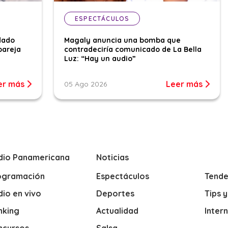
ESPECTÁCULOS
dado
Magaly anuncia una bomba que
pareja
contradeciría comunicado de La Bella
Luz: “Hay un audio”
er más
Leer más
05 Ago 2026
dio Panamericana
Noticias
ogramación
Espectáculos
Tende
io en vivo
Deportes
Tips 
nking
Actualidad
Inter