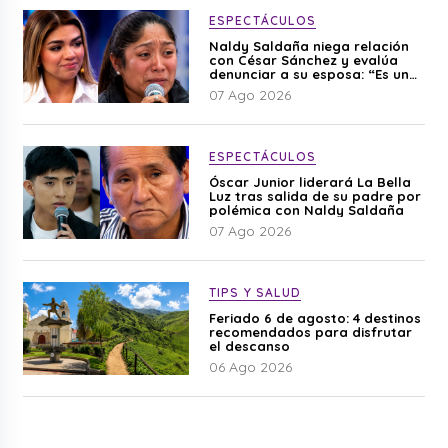
ESPECTÁCULOS
Naldy Saldaña niega relación
con César Sánchez y evalúa
denunciar a su esposa: “Es una
difamación”
07 Ago 2026
ESPECTÁCULOS
Óscar Junior liderará La Bella
Luz tras salida de su padre por
polémica con Naldy Saldaña
07 Ago 2026
TIPS Y SALUD
Feriado 6 de agosto: 4 destinos
recomendados para disfrutar
el descanso
06 Ago 2026