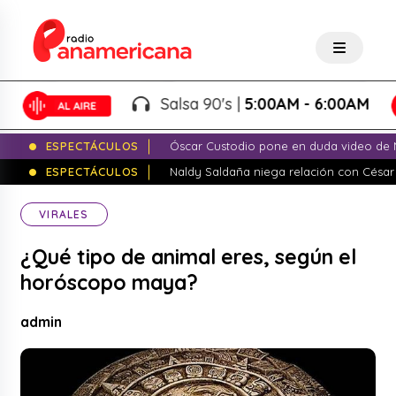
Salsa 90's |
5:00AM - 6:00AM
ESPECTÁCULOS
Óscar Custodio pone en duda video de N
ESPECTÁCULOS
Naldy Saldaña niega relación con César
VIRALES
¿Qué tipo de animal eres, según el
horóscopo maya?
admin