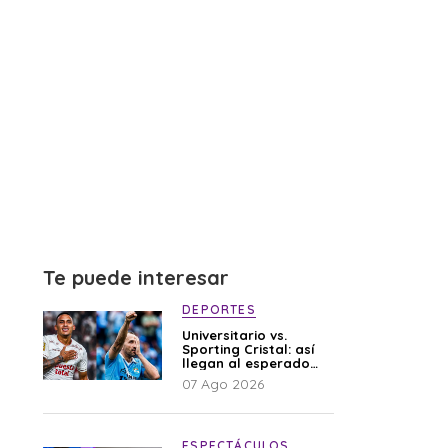
Te puede interesar
DEPORTES
Universitario vs.
Sporting Cristal: así
llegan al esperado
duelo
07 Ago 2026
ESPECTÁCULOS