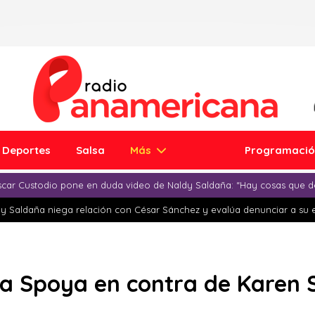
Deportes
Salsa
Más
Programaci
car Custodio pone en duda video de Naldy Saldaña: “Hay cosas que d
y Saldaña niega relación con César Sánchez y evalúa denunciar a su 
ra Spoya en contra de Karen 