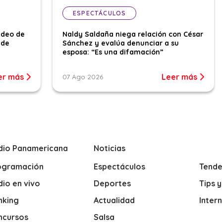
ESPECTÁCULOS
ideo de
Naldy Saldaña niega relación con César
 de
Sánchez y evalúa denunciar a su
esposa: “Es una difamación”
er más
Leer más
07 Ago 2026
dio Panamericana
Noticias
ogramación
Espectáculos
Tende
io en vivo
Deportes
Tips 
nking
Actualidad
Inter
ncursos
Salsa