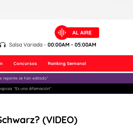
Salsa Variada -
00:00AM - 05:00AM
ón
Concursos
Ranking Semanal
e repente se han editado”
esposa: “Es una difamación”
Schwarz? (VIDEO)