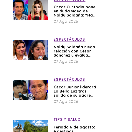
Óscar Custodio pone
en duda video de
Naldy Saldaña: “Hay
cosas que de repente
07 Ago 2026
se han editado”
ESPECTÁCULOS
Naldy Saldaña niega
relación con César
Sánchez y evalúa
denunciar a su
07 Ago 2026
esposa: “Es una
difamación”
ESPECTÁCULOS
Óscar Junior liderará
La Bella Luz tras
salida de su padre
por polémica con
07 Ago 2026
Naldy Saldaña
TIPS Y SALUD
Feriado 6 de agosto:
4 destinos