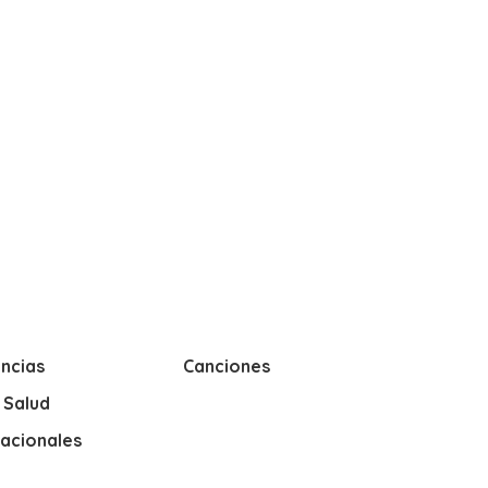
ncias
Canciones
y Salud
nacionales