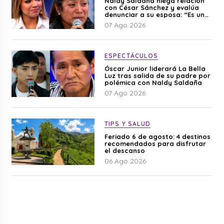
Naldy Saldaña niega relación
con César Sánchez y evalúa
denunciar a su esposa: “Es una
difamación”
07 Ago 2026
ESPECTÁCULOS
Óscar Junior liderará La Bella
Luz tras salida de su padre por
polémica con Naldy Saldaña
07 Ago 2026
TIPS Y SALUD
Feriado 6 de agosto: 4 destinos
recomendados para disfrutar
el descanso
06 Ago 2026