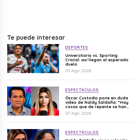
Te puede interesar
DEPORTES
Universitario vs. Sporting
Cristal: así llegan al esperado
duelo
07 Ago 2026
ESPECTÁCULOS
Óscar Custodio pone en duda
video de Naldy Saldaña: “Hay
cosas que de repente se han
editado”
07 Ago 2026
ESPECTÁCULOS