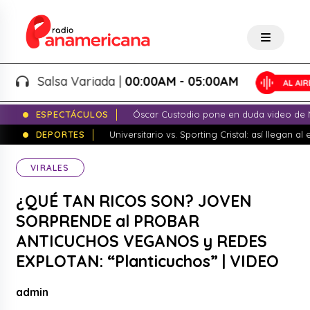
Salsa Variada |
00:00AM - 05:00AM
ESPECTÁCULOS
Óscar Custodio pone en duda video de N
DEPORTES
Universitario vs. Sporting Cristal: así llegan a
VIRALES
¿QUÉ TAN RICOS SON? JOVEN
SORPRENDE al PROBAR
ANTICUCHOS VEGANOS y REDES
EXPLOTAN: “Planticuchos” | VIDEO
admin