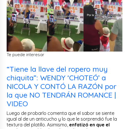
Te puede interesar
“Tiene la llave del ropero muy
chiquita”: WENDY ‘CHOTEÓ’ a
NICOLA Y CONTÓ LA RAZÓN por
la que NO TENDRÁN ROMANCE |
VIDEO
Luego de probarlo comenta que el sabor se siente
igual al de un anticucho y lo que le sorprendió fue la
textura del platillo. Asimismo,
enfatizó en que el